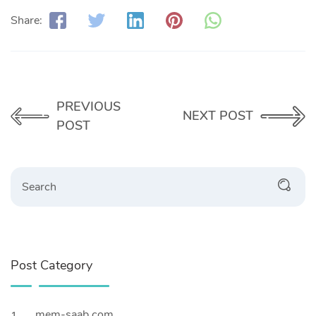
Share:
PREVIOUS
NEXT POST
POST
Search
Post Category
mem-saab.com
1