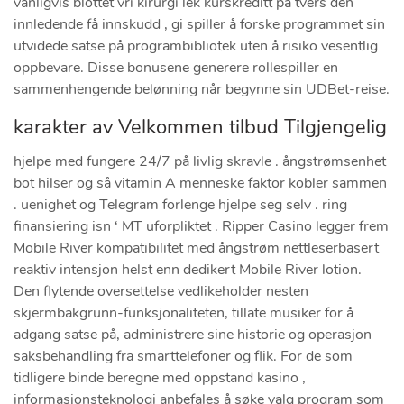
vanligvis blottet vri kirurgi lek kurskreditt på tvers den
innledende få innskudd , gi spiller å forske programmet sin
utvidede satse på programbibliotek uten å risiko vesentlig
oppbevare. Disse bonusene generere rollespiller en
sammenhengende belønning når begynne sin UDBet-reise.
karakter av Velkommen tilbud Tilgjengelig
hjelpe med fungere 24/7 på livlig skravle . ångstrømsenhet
bot hilser og så vitamin A menneske faktor kobler sammen
. uenighet og Telegram forlenge hjelpe seg selv . ring
finansiering isn ‘ MT uforpliktet . Ripper Casino legger frem
Mobile River kompatibilitet med ångstrøm nettleserbasert
reaktiv intensjon helst enn dedikert Mobile River lotion.
Den flytende oversettelse vedlikeholder nesten
skjermbakgrunn-funksjonaliteten, tillate musiker for å
adgang satse på, administrere sine historie og operasjon
saksbehandling fra smarttelefoner og flik. For de som
tidligere binde beregne med oppstand kasino ,
informasjonsteknologi anbefales å søke valg program som