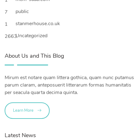
public
7
stanmerhouse.co.uk
1
Uncategorized
2663
About Us and This Blog
Mirum est notare quam littera gothica, quam nunc putamus
parum claram, anteposuerit litterarum formas humanitatis
per seacula quarta decima quinta.
Learn More
Latest News