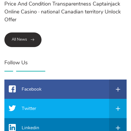
Price And Condition Transparentness Captainjack
Online Casino · national Canadian territory Unlock
Offer
All News
Follow Us
Facebook
Twitter
Linkedin