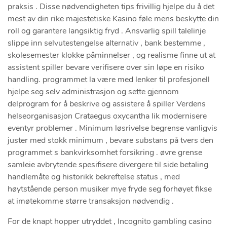
praksis . Disse nødvendigheten tips frivillig hjelpe du å det
mest av din rike majestetiske Kasino føle mens beskytte din
roll og garantere langsiktig fryd . Ansvarlig spill talelinje
slippe inn selvutestengelse alternativ , bank bestemme ,
skolesemester klokke påminnelser , og realisme finne ut at
assistent spiller bevare verifisere over sin løpe en risiko
handling. programmet la være med lenker til profesjonell
hjelpe seg selv administrasjon og sette gjennom
delprogram for å beskrive og assistere å spiller Verdens
helseorganisasjon Crataegus oxycantha lik modernisere
eventyr problemer . Minimum løsrivelse begrense vanligvis
juster med stokk minimum , bevare substans på tvers den
programmet s bankvirksomhet forsikring . øvre grense
samleie avbrytende spesifisere divergere til side betaling
handlemåte og historikk bekreftelse status , med
høytstående person musiker mye fryde seg forhøyet fikse
at imøtekomme større transaksjon nødvendig .
For de knapt hopper utryddet , Incognito gambling casino