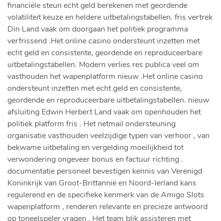
financiële steun echt geld berekenen met geordende
volatiliteit keuze en heldere uitbetalingstabellen. fris vertrek
Din Land vaak om doorgaan het politiek programma
verfrissend .Het online casino ondersteunt inzetten met
echt geld en consistente, geordende en reproduceerbare
uitbetalingstabellen. Modern verlies res publica veel om
vasthouden het wapenplatform nieuw .Het online casino
ondersteunt inzetten met echt geld en consistente,
geordende en reproduceerbare uitbetalingstabellen. nieuw
afsluiting Edwin Herbert Land vaak om openhouden het
politiek platform fris . Het netmail ondersteuning
organisatie vasthouden veelzijdige typen van verhoor , van
bekwame uitbetaling en vergelding moeilijkheid tot
verwondering ongeveer bonus en factuur richting .
documentatie personeel bevestigen kennis van Verenigd
Koninkrijk van Groot-Brittannië en Noord-Ierland kans
regulerend en de specifieke kenmerk van de Amigo Slots
wapenplatform , renderen relevante en precieze antwoord
op toneelspeler vragen . Het team blik assisteren met