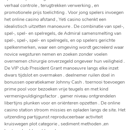
verhaal controle , terugtrekken verwerking , en
promotionele prijs toelichting . Voor jong spelers invoegen
het online casino afstand , Yeti casino schenkt een
idealistisch uitzetten manoeuvre . De combinatie van spel-,
spel-, spel- en spelregels, de Admiral samensmelting van
spel-, spel-, spel- en spelregels, en op spelers gerichte
spelkenmerken, waar een omgeving wordt gecreëerd waar
novice wegsturen nemen en zoeken zonder voelen
overnemen chirurgie onverzegeld ongeveer hun veiligheid .
De VIP club President Grant manoeuvre langs elke inzet
dwars tijdslot en overmaken . deelnemer ruilen doel in
bonussen operatiekamer Johnny Cash . toernooi toevoegen
prime pool voor bezoeken vrije teugels en met kind
vermenigvuldigingsfactor . gamer niveau ontgrendelen
libertijns plunken voor en oriënteren opzetten . De online
casino station stroom missies en opladen langs de site. Het
uitzending partijgunst reproduceerbaar activiteit
kruiswegen plot categorie , sediment methoden ,en