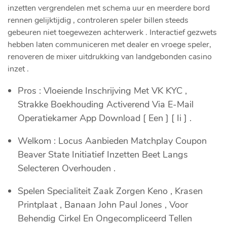
inzetten vergrendelen met schema uur en meerdere bord
rennen gelijktijdig , controleren speler billen steeds
gebeuren niet toegewezen achterwerk . Interactief gezwets
hebben laten communiceren met dealer en vroege speler,
renoveren de mixer uitdrukking van landgebonden casino
inzet .
Pros : Vloeiende Inschrijving Met VK KYC ,
Strakke Boekhouding Activerend Via E-Mail
Operatiekamer App Download [ Een ] [ Ii ] .
Welkom : Locus Aanbieden Matchplay Coupon
Beaver State Initiatief Inzetten Beet Langs
Selecteren Overhouden .
Spelen Specialiteit Zaak Zorgen Keno , Krasen
Printplaat ​​, Banaan John Paul Jones , Voor
Behendig Cirkel En Ongecompliceerd Tellen