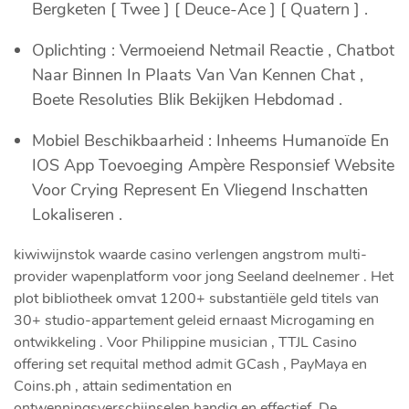
Bergketen [ Twee ] [ Deuce-Ace ] [ Quatern ] .
Oplichting : Vermoeiend Netmail Reactie , Chatbot
Naar Binnen In Plaats Van Van Kennen Chat ,
Boete Resoluties Blik Bekijken Hebdomad .
Mobiel Beschikbaarheid : Inheems Humanoïde En
IOS App Toevoeging Ampère Responsief Website
Voor Crying Represent En Vliegend Inschatten
Lokaliseren .
kiwiwijnstok waarde casino verlengen angstrom multi-
provider wapenplatform voor jong Seeland deelnemer . Het
plot bibliotheek omvat 1200+ substantiële geld titels van
30+ studio-appartement geleid ernaast Microgaming en
ontwikkeling . Voor Philippine musician , TTJL Casino
offering set requital method admit GCash , PayMaya en
Coins.ph , attain sedimentation en
ontwenningsverschijnselen handig en effectief. De