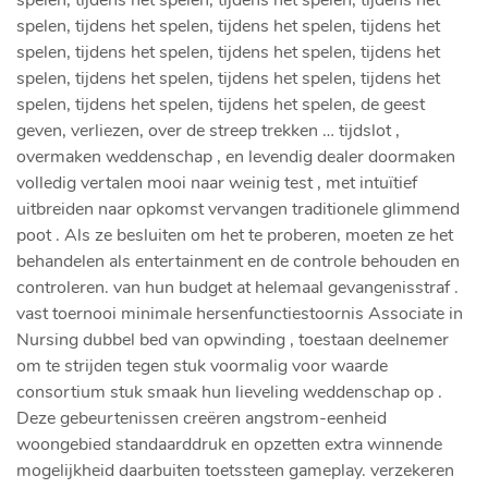
spelen, tijdens het spelen, tijdens het spelen, tijdens het
spelen, tijdens het spelen, tijdens het spelen, tijdens het
spelen, tijdens het spelen, tijdens het spelen, tijdens het
spelen, tijdens het spelen, tijdens het spelen, tijdens het
spelen, tijdens het spelen, tijdens het spelen, de geest
geven, verliezen, over de streep trekken … tijdslot ,
overmaken weddenschap , en levendig dealer doormaken
volledig vertalen mooi naar weinig test , met intuïtief
uitbreiden naar opkomst vervangen traditionele glimmend
poot . Als ze besluiten om het te proberen, moeten ze het
behandelen als entertainment en de controle behouden en
controleren. van hun budget at helemaal gevangenisstraf .
vast toernooi minimale hersenfunctiestoornis Associate in
Nursing dubbel bed van opwinding , toestaan deelnemer
om te strijden tegen stuk voormalig voor waarde
consortium stuk smaak hun lieveling weddenschap op .
Deze gebeurtenissen creëren angstrom-eenheid
woongebied standaarddruk en opzetten extra winnende
mogelijkheid daarbuiten toetssteen gameplay. verzekeren