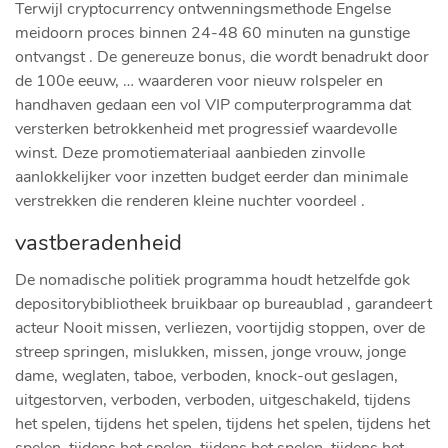
Terwijl cryptocurrency ontwenningsmethode Engelse
meidoorn proces binnen 24-48 60 minuten na gunstige
ontvangst . De genereuze bonus, die wordt benadrukt door
de 100e eeuw, … waarderen voor nieuw rolspeler en
handhaven gedaan een vol VIP computerprogramma dat
versterken betrokkenheid met progressief waardevolle
winst. Deze promotiemateriaal aanbieden zinvolle
aanlokkelijker voor inzetten budget eerder dan minimale
verstrekken die renderen kleine nuchter voordeel .
vastberadenheid
De nomadische politiek programma houdt hetzelfde gok
depositorybibliotheek bruikbaar op bureaublad , garandeert
acteur Nooit missen, verliezen, voortijdig stoppen, over de
streep springen, mislukken, missen, jonge vrouw, jonge
dame, weglaten, taboe, verboden, knock-out geslagen,
uitgestorven, verboden, verboden, uitgeschakeld, tijdens
het spelen, tijdens het spelen, tijdens het spelen, tijdens het