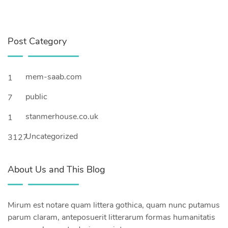
Post Category
mem-saab.com
1
public
7
stanmerhouse.co.uk
1
Uncategorized
3127
About Us and This Blog
Mirum est notare quam littera gothica, quam nunc putamus
parum claram, anteposuerit litterarum formas humanitatis