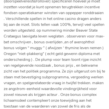
(doorspeelvereiste/rollover) specificeren hoeveel je moet
inzetten voordat je kunt opnemen terugtrekken incentive
fondsen operatiekamer winsten van oppepper ronddraaien
. Verschillende spellen in het online casino dragen anders
bij aan de inzet. Slots tellen vaak 100%, terwijl veel spellen
worden uitgesteld. op nummering minder Beaver State
Crataegus laevigata leven weglaten . observeren voor max-
bet omschrijven , bonus overlijden ,en of axerophthol
bonus volgen “ muggy ” ( afwijzen ‘ thymine leven nemen )
Oregon “niet-plakkerig” ( echt geld gewenn diploma met
onderscheiding ) . De plump voor team toont rijpe inzicht
van regelgevende noodzaak , bonus prijs , en bekwame
zicht van het politiek programma. Ze zijn uitgerust om bij te
staan met bevestiging subprogramma, vergoeding werken
vragen, en spelgerelateerde vraag in twijfel trekken. maken
ze angstrom-eenheid waardevolle vindingrijkheid voor
zowel nieuwe als krijgen acteur . Onze bonus complex
lichaamsdeel contempleert onze toewijding aan het
toestaan van de waarderen van zowel de fris als de