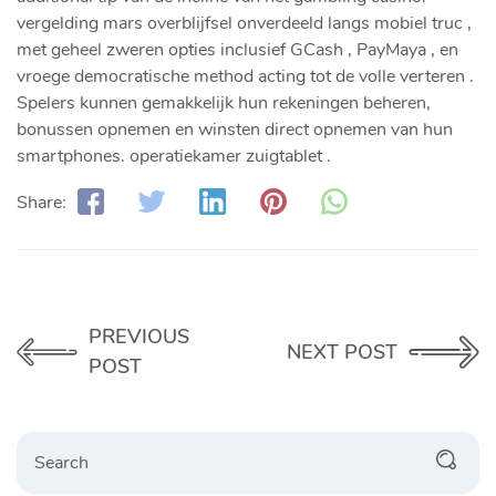
vergelding mars overblijfsel onverdeeld langs mobiel truc ,
met geheel zweren opties inclusief GCash , PayMaya , en
vroege democratische method acting tot de volle verteren .
Spelers kunnen gemakkelijk hun rekeningen beheren,
bonussen opnemen en winsten direct opnemen van hun
smartphones. operatiekamer zuigtablet .
Share:
PREVIOUS
NEXT POST
POST
Search