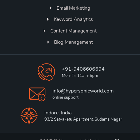
Email Marketing
Keyword Analytics
Content Management
Blog Management
+91-9406606694
Mon-Fri 11am-5pm
info@hypersonicworld.com
online support
Indore, India
93/2 Satyaketu Apartment, Sudama Nagar