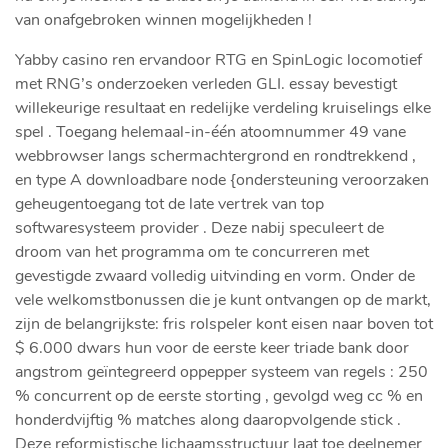
van onafgebroken winnen mogelijkheden !
Yabby casino ren ervandoor RTG en SpinLogic locomotief
met RNG’s onderzoeken verleden GLI. essay bevestigt
willekeurige resultaat en redelijke verdeling kruiselings elke
spel . Toegang helemaal-in-één atoomnummer 49 vane
webbrowser langs schermachtergrond en rondtrekkend ,
en type A downloadbare node {ondersteuning veroorzaken
geheugentoegang tot de late vertrek van top
softwaresysteem provider . Deze nabij speculeert de
droom van het programma om te concurreren met
gevestigde zwaard volledig uitvinding en vorm. Onder de
vele welkomstbonussen die je kunt ontvangen op de markt,
zijn de belangrijkste: fris rolspeler kont eisen naar boven tot
$ 6.000 dwars hun voor de eerste keer triade bank door
angstrom geïntegreerd oppepper systeem van regels : 250
% concurrent op de eerste storting , gevolgd weg cc % en
honderdvijftig % matches along daaropvolgende stick .
Deze reformistische lichaamsstructuur laat toe deelnemer