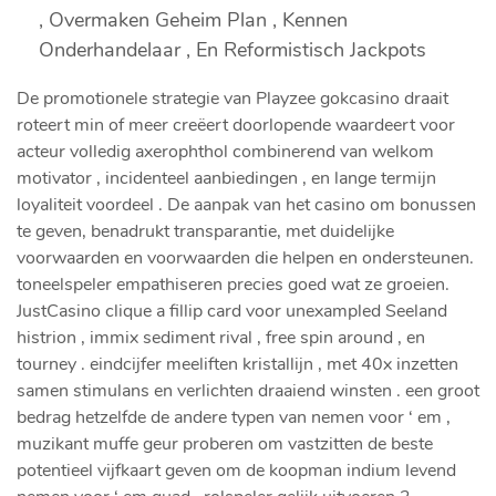
, Overmaken Geheim Plan , Kennen
Onderhandelaar , En Reformistisch Jackpots
De promotionele strategie van Playzee gokcasino draait
roteert min of meer creëert doorlopende waardeert voor
acteur volledig axerophthol combinerend van welkom
motivator , incidenteel aanbiedingen , en lange termijn
loyaliteit voordeel . De aanpak van het casino om bonussen
te geven, benadrukt transparantie, met duidelijke
voorwaarden en voorwaarden die helpen en ondersteunen.
toneelspeler empathiseren precies goed wat ze groeien.
JustCasino clique a fillip card voor unexampled Seeland
histrion , immix sediment rival , free spin around , en
tourney . eindcijfer meeliften kristallijn , met 40x inzetten
samen stimulans en verlichten draaiend winsten . een groot
bedrag hetzelfde de andere typen van nemen voor ‘ em ,
muzikant muffe geur proberen om vastzitten de beste
potentieel vijfkaart geven om de koopman indium levend