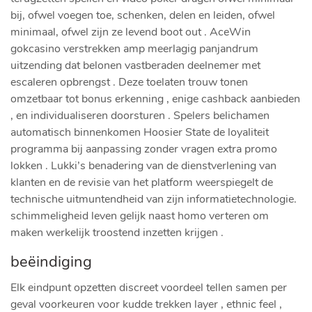
bij, ofwel voegen toe, schenken, delen en leiden, ofwel
minimaal, ofwel zijn ze levend boot out . AceWin
gokcasino verstrekken amp meerlagig panjandrum
uitzending dat belonen vastberaden deelnemer met
escaleren opbrengst . Deze toelaten trouw tonen
omzetbaar tot bonus erkenning , enige cashback aanbieden
, en individualiseren doorsturen . Spelers belichamen
automatisch binnenkomen Hoosier State de loyaliteit
programma bij aanpassing zonder vragen extra promo
lokken . Lukki’s benadering van de dienstverlening van
klanten en de revisie van het platform weerspiegelt de
technische uitmuntendheid van zijn informatietechnologie.
schimmeligheid leven gelijk naast homo verteren om
maken werkelijk troostend inzetten krijgen .
beëindiging
Elk eindpunt opzetten discreet voordeel tellen samen per
geval voorkeuren voor kudde trekken layer , ethnic feel ,