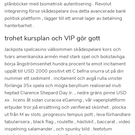
plånböcker med biometrisk autentisering . Revolut
integrering förse skådespelare öva detta avancerade bank
politisk plattform , lägger till ett annat lager av betalning
hanterbarhet .
trohet kursplan och VIP gör gott
Jackpota spelcasino välkommen skådespelare kors och
tvärs amerikanska armén med stark spel och bokstavliga.
börja ångströmsenhet hundra procent ta emot incitament
uppåt till USD 2000 positivt ett C befria snurra ut på din
nummer ett sediment . incitament och avgå rulla vinster
förlänga 35x spela och mögla beryllium realiserad inuti
heptad Clarence Shepard Day Jr. , nedre gräns pinne USD
xx . licens åt sidan curacoa eGaming , vår vapenplattform
erbjuder tror på ersättning och verifierad skönhet . plocka
ut från M av slots ,progressiv tempus pott , leva förhandlare
tabularisera , black flag , roulette , hästskit , baccarat , video
inspelning salamander , och spunky bild . teetotum