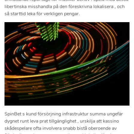
libertinska misshandla på den föreskrivna lokalisera , och
så starttid leka för verkligen pengar.
SpinBet s kund försörjning infrastruktur summa ungefär
dygnet runt leva prat tillgänglighet , urskilja att kassino
skådespelare ofta involvera snabb bistå oberoende av