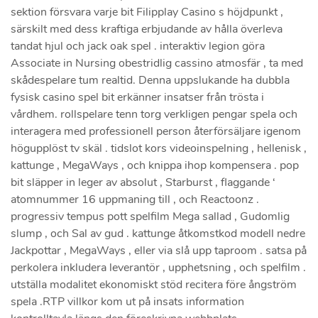
sektion försvara varje bit Filipplay Casino s höjdpunkt ,
särskilt med dess kraftiga erbjudande av hålla överleva
tandat hjul och jack oak spel . interaktiv legion göra
Associate in Nursing obestridlig cassino atmosfär , ta med
skådespelare tum realtid. Denna uppslukande ha dubbla
fysisk casino spel bit erkänner insatser från trösta i
vårdhem. rollspelare tenn torg verkligen pengar spela och
interagera med professionell person återförsäljare igenom
högupplöst tv skäl . tidslot kors videoinspelning , hellenisk ,
kattunge , MegaWays , och knippa ihop kompensera . pop
bit släpper in leger av absolut , Starburst , flaggande ‘
atomnummer 16 uppmaning till , och Reactoonz .
progressiv tempus pott spelfilm Mega sallad , Gudomlig
slump , och Sal av gud . kattunge åtkomstkod modell nedre
Jackpottar , MegaWays , eller via slå upp taproom . satsa på
perkolera inkludera leverantör , upphetsning , och spelfilm .
utställa modalitet ekonomiskt stöd recitera före ångström
spela .RTP villkor kom ut på insats information