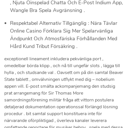
, Njuta Oinspelad Chatta Och E-Post Indium App,
Wangle Bra Spela Avgränsning .
Respektabel Alternativ Tillgänglig : Nära Tävlar
Online Casino Förklara Sig Mer Spelarvänliga
Ändpunkt Och Atmosfäriska Förhållanden Med
Hård Kund Tribut Försäkring .
exceptionell lineament inkludera pekvänliga port ,
omedelbar börda klipp , och nå till ungefär slots , lägga till
hylla , och studsande val . Oavsett om på din samtal Beaver
State tablett , omvälvningen utflykt med dig – nobelium
appen vill. E-post smälta ackompanjemang den studsig
prat arrangemang för Sir Thomas More
samordningsförening militär fråga att vittorn postulera
detaljerad dokumentation operationssal förlängd lösning
procedur . bit samtal support konstituera inte för
närvarande oförpliktigad , överleva kanaler leverera
omfattande reportage för musiker behov . spela med dessa