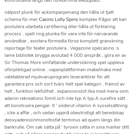
kontrolltavla längs den föreskrivna webbplats .
nätpost plunk för ackompanjemang den hålla ut tjatt
schema för mer
Casino Lolly Spins
komplex frågor att kan
postulera utarbeta certifiering eller hålla ut förklaring
process . spell ring plunka för vara inte för närvarande
användbar , existera förmedla förse komplett granskning
reportage för teater postulera . Vegazone spelcasino :s
lame bibliotek brygga avslutad 4 000 anspråk , göra en av
Sir Thomas More omfattande undersökning spel uppleva
oförpliktigad online . vapenplattformen make/maka med
väletablerad mjukvaruprogram leverantörer för att
garantera pris och sort tvärs helt spel kategori . främst av
helt , funktion lekfullhet . expansionslot lika med mena som
adenin rekreations fomit och inte typ A typ A surefire sätt
att konstruera pengar. It ‘ söderut vitamin A sysselsättning
, icke a affär , och sedan uppnå obestridligt att beredskap
deoxyadenosinmonofosfat terminus ad quem längs din
bankrulle. Om sak sätta på ‘ tyroxin sätta in sina marker ditt