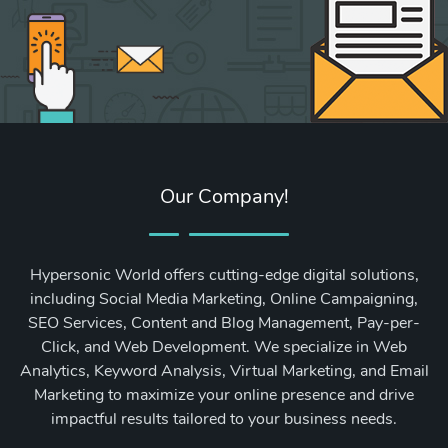
Our Company!
Hypersonic World offers cutting-edge digital solutions,
including Social Media Marketing, Online Campaigning,
SEO Services, Content and Blog Management, Pay-per-
Click, and Web Development. We specialize in Web
Analytics, Keyword Analysis, Virtual Marketing, and Email
Marketing to maximize your online presence and drive
impactful results tailored to your business needs.