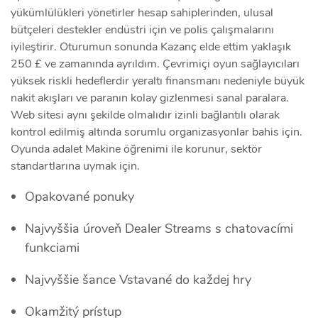
yükümlülükleri yönetirler hesap sahiplerinden, ulusal
bütçeleri destekler endüstri için ve polis çalışmalarını
iyileştirir. Oturumun sonunda Kazanç elde ettim yaklaşık
250 £ ve zamanında ayrıldım. Çevrimiçi oyun sağlayıcıları
yüksek riskli hedeflerdir yeraltı finansmanı nedeniyle büyük
nakit akışları ve paranın kolay gizlenmesi sanal paralara.
Web sitesi aynı şekilde olmalıdır izinli bağlantılı olarak
kontrol edilmiş altında sorumlu organizasyonlar bahis için.
Oyunda adalet Makine öğrenimi ile korunur, sektör
standartlarına uymak için.
Opakované ponuky
Najvyššia úroveň Dealer Streams s chatovacími
funkciami
Najvyššie šance Vstavané do každej hry
Okamžitý prístup