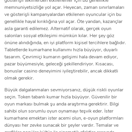
gösterişli tekliflerden etkilenenler için bu genellikle
memnuniyetsizliğe yol açar. Heyecan, zaman sınırlamaları
ve gösterişli kampanyalardan etkilenen oyuncular için bu
genellikle hayal kırıklığına yol açar. Öte yandan, kazançlar
asla garanti edilemez. Alternatif olarak, gerçek oyun
salonları sosyal etkileşimi mümkün kılar. Her şey göz
önüne alındığında, en iyi platform kişisel tercihlere bağlıdır.
Tabletlerde kumarhane kullanımı hızla büyüyor, duyarlı
tasarım. Çevrimiçi kumarın gelişimi hala devam ediyor,
pazar büyümesiyle, geleceği şekillendiriyor. Kısacası,
bonuslar casino deneyimini iyileştirebilir, ancak dikkatli
olmak gerekir.
Büyük dalgalanmaları sevmiyorsanız, düşük riskli oyunlar
seçin. Token tabanlı kumar hızla büyüyor. Güvenilir bir
oyun markası bulmak şu anda araştırma gerektirir. Bilgi
sahibi olun sorumlu oyun oynamayı teşvik eder. İster
kumarhane emektarı ister acemi olun, e-oyun platformları
dünyası her zevke sunacak bir şeyler vardır. Temalar ve