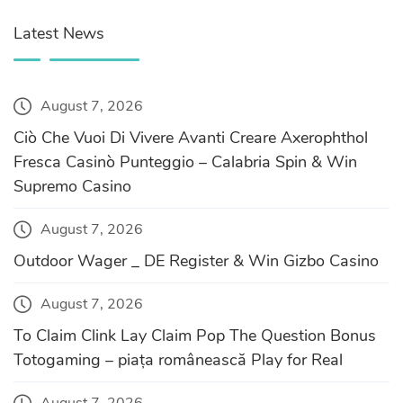
Latest News
August 7, 2026
Ciò Che Vuoi Di Vivere Avanti Creare Axerophthol
Fresca Casinò Punteggio – Calabria Spin & Win
Supremo Casino
August 7, 2026
Outdoor Wager _ DE Register & Win Gizbo Casino
August 7, 2026
To Claim Clink Lay Claim Pop The Question Bonus
Totogaming – piața românească Play for Real
August 7, 2026