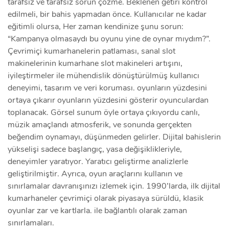
tarafsız ve tarafsız sorun çözme. Beklenen getiri kontrol
edilmeli, bir bahis yapmadan önce. Kullanıcılar ne kadar
eğitimli olursa, Her zaman kendinize şunu sorun:
“Kampanya olmasaydı bu oyunu yine de oynar mıydım?”.
Çevrimiçi kumarhanelerin patlaması, sanal slot
makinelerinin kumarhane slot makineleri artışını,
iyileştirmeler ile mühendislik dönüştürülmüş kullanıcı
deneyimi, tasarım ve veri koruması. oyunların yüzdesini
ortaya çıkarır oyunların yüzdesini gösterir oyunculardan
toplanacak. Görsel sunum öyle ortaya çıkıyordu canlı,
müzik amaçlandı atmosferik, ve sonunda gerçekten
beğendim oynamayı, düşünmeden gelirler. Dijital bahislerin
yükselişi sadece başlangıç, yasa değişiklikleriyle,
deneyimler yaratıyor. Yaratıcı geliştirme analizlerle
geliştirilmiştir. Ayrıca, oyun araçlarını kullanın ve
sınırlamalar davranışınızı izlemek için. 1990’larda, ilk dijital
kumarhaneler çevrimiçi olarak piyasaya sürüldü, klasik
oyunlar zar ve kartlarla. ile bağlantılı olarak zaman
sınırlamaları.