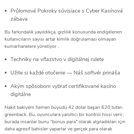
Průlomové Pokroky súvisiace s Cyber Kasínová
zábava
Bu farkındalık yayıldıkça, gizlilik konusunda endişelenen
kullanıcıların sayısı artar kimlik doğrulaması olmayan
kumarhanelere yöneliyor .
Techniky na víťazstvo v digitálnej rulete
Užite si každé otočenie — Náš softvér prináša
Akým spôsobom vybrať certifikované kasíno
digitálne
Nakit bakiyem hemen büyüdü 42 dolar başarı 620 tutarı
greenback. Bu, oyunculara yanıltıcı bir kontrol hissi verir,
burada insanlar bunu “bonus para” olarak algıladıkları için
daha agresif bahisler yaparlar ve gerçek para olarak