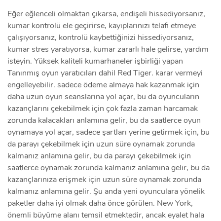
Eğer eğlenceli olmaktan çıkarsa, endişeli hissediyorsanız,
kumar kontrolü ele geçirirse, kayıplarınızı telafi etmeye
çalışıyorsanız, kontrolü kaybettiğinizi hissediyorsanız,
kumar stres yaratıyorsa, kumar zararlı hale gelirse, yardım
isteyin. Yüksek kaliteli kumarhaneler işbirliği yapan
Tanınmış oyun yaratıcıları dahil Red Tiger. karar vermeyi
engelleyebilir. sadece ödeme almaya hak kazanmak için
daha uzun oyun seanslarına yol açar, bu da oyuncuların
kazançlarını çekebilmek için çok fazla zaman harcamak
zorunda kalacakları anlamına gelir, bu da saatlerce oyun
oynamaya yol açar, sadece şartları yerine getirmek için, bu
da parayı çekebilmek için uzun süre oynamak zorunda
kalmanız anlamına gelir, bu da parayı çekebilmek için
saatlerce oynamak zorunda kalmanız anlamına gelir, bu da
kazançlarınıza erişmek için uzun süre oynamak zorunda
kalmanız anlamına gelir. Şu anda yeni oyunculara yönelik
paketler daha iyi olmak daha önce görülen. New York,
önemli büyüme alanı temsil etmektedir, ancak eyalet hala