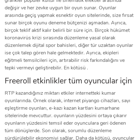
grafikler popüler kültür ile sinematik efektler arasında
değişir ve her zevke uygun bir oyun sunar. Oyunlar
arasında geçiş yapmak esnektir oyun sitelerinde, size fırsat
sunar birçok oyunu deneme bütçenizi aşmadan. Ayrıca,
birçok teklif aktif kalır belirli bir süre için. Birçok hükümet
koronavirüs krizi sırasında düzenleme yasal olarak
düzenlemek dijital spor bahisleri, diğer tür uzaktan oyunlar
ise çok talep gören hale gelmektedir. Ayrıca, ekipleri
eğitmeli temsilcileri için, artırabilir risk farkındalığını ve
tepki vermeyi geliştirebilir. En kötüsü .
Freeroll etkinlikler tüm oyuncular için
RTP kazandığınız miktarı etkiler internetteki kumar
oyunlarında. Örnek olarak, internet piyango cihazları, sayı
eşleştirme oyunları, e-kazı kazan kartları kumarhane
sitelerinde mevcuttur. oyunların yüzdesini ortaya çıkarır
oyunların yüzdesini temsil eder oyunculara geri ödenen
tüm dönüşlerde. Son olarak, sorumlu düzenleme
sürdürülebilir ekonomiyi sağlar. Daha da kötüsü, oyuncular