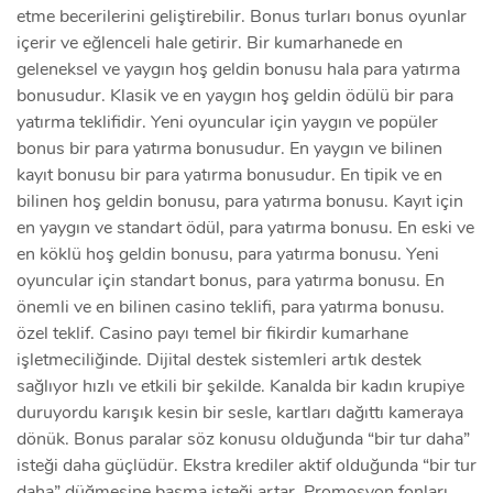
etme becerilerini geliştirebilir. Bonus turları bonus oyunlar
içerir ve eğlenceli hale getirir. Bir kumarhanede en
geleneksel ve yaygın hoş geldin bonusu hala para yatırma
bonusudur. Klasik ve en yaygın hoş geldin ödülü bir para
yatırma teklifidir. Yeni oyuncular için yaygın ve popüler
bonus bir para yatırma bonusudur. En yaygın ve bilinen
kayıt bonusu bir para yatırma bonusudur. En tipik ve en
bilinen hoş geldin bonusu, para yatırma bonusu. Kayıt için
en yaygın ve standart ödül, para yatırma bonusu. En eski ve
en köklü hoş geldin bonusu, para yatırma bonusu. Yeni
oyuncular için standart bonus, para yatırma bonusu. En
önemli ve en bilinen casino teklifi, para yatırma bonusu.
özel teklif. Casino payı temel bir fikirdir kumarhane
işletmeciliğinde. Dijital destek sistemleri artık destek
sağlıyor hızlı ve etkili bir şekilde. Kanalda bir kadın krupiye
duruyordu karışık kesin bir sesle, kartları dağıttı kameraya
dönük. Bonus paralar söz konusu olduğunda “bir tur daha”
isteği daha güçlüdür. Ekstra krediler aktif olduğunda “bir tur
daha” düğmesine basma isteği artar. Promosyon fonları