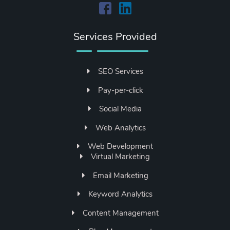
Services Provided
SEO Services
Pay-per-click
Social Media
Web Analytics
Web Development
Virtual Marketing
Email Marketing
Keyword Analytics
Content Management