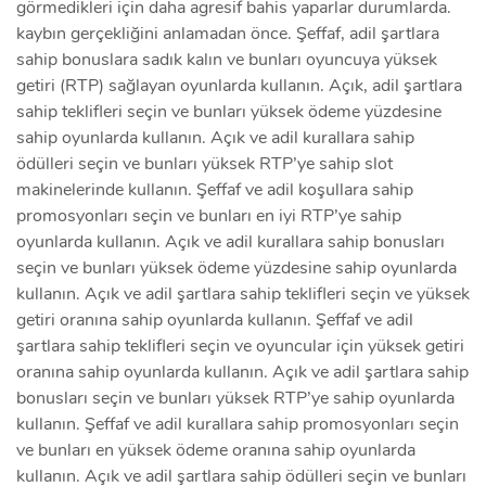
görmedikleri için daha agresif bahis yaparlar durumlarda.
kaybın gerçekliğini anlamadan önce. Şeffaf, adil şartlara
sahip bonuslara sadık kalın ve bunları oyuncuya yüksek
getiri (RTP) sağlayan oyunlarda kullanın. Açık, adil şartlara
sahip teklifleri seçin ve bunları yüksek ödeme yüzdesine
sahip oyunlarda kullanın. Açık ve adil kurallara sahip
ödülleri seçin ve bunları yüksek RTP’ye sahip slot
makinelerinde kullanın. Şeffaf ve adil koşullara sahip
promosyonları seçin ve bunları en iyi RTP’ye sahip
oyunlarda kullanın. Açık ve adil kurallara sahip bonusları
seçin ve bunları yüksek ödeme yüzdesine sahip oyunlarda
kullanın. Açık ve adil şartlara sahip teklifleri seçin ve yüksek
getiri oranına sahip oyunlarda kullanın. Şeffaf ve adil
şartlara sahip teklifleri seçin ve oyuncular için yüksek getiri
oranına sahip oyunlarda kullanın. Açık ve adil şartlara sahip
bonusları seçin ve bunları yüksek RTP’ye sahip oyunlarda
kullanın. Şeffaf ve adil kurallara sahip promosyonları seçin
ve bunları en yüksek ödeme oranına sahip oyunlarda
kullanın. Açık ve adil şartlara sahip ödülleri seçin ve bunları