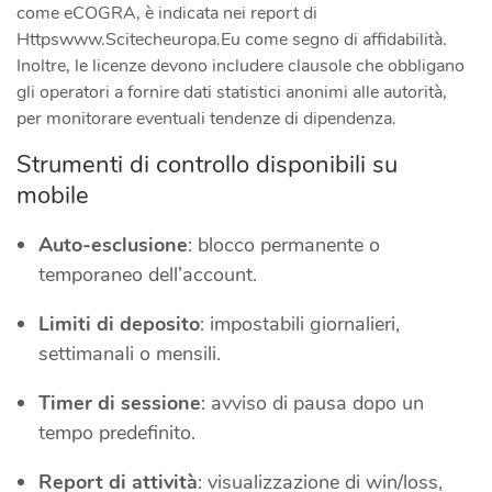
come eCOGRA, è indicata nei report di
Httpswww.Scitecheuropa.Eu come segno di affidabilità.
Inoltre, le licenze devono includere clausole che obbligano
gli operatori a fornire dati statistici anonimi alle autorità,
per monitorare eventuali tendenze di dipendenza.
Strumenti di controllo disponibili su
mobile
Auto‑esclusione
: blocco permanente o
temporaneo dell’account.
Limiti di deposito
: impostabili giornalieri,
settimanali o mensili.
Timer di sessione
: avviso di pausa dopo un
tempo predefinito.
Report di attività
: visualizzazione di win/loss,