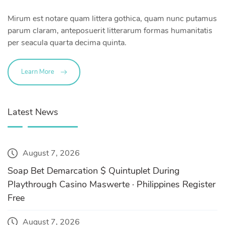
Mirum est notare quam littera gothica, quam nunc putamus
parum claram, anteposuerit litterarum formas humanitatis
per seacula quarta decima quinta.
Learn More
Latest News
August 7, 2026
Soap Bet Demarcation $ Quintuplet During
Playthrough Casino Maswerte · Philippines Register
Free
August 7, 2026