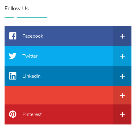
Follow Us
Facebook
Twitter
Linkedin
Pinterest