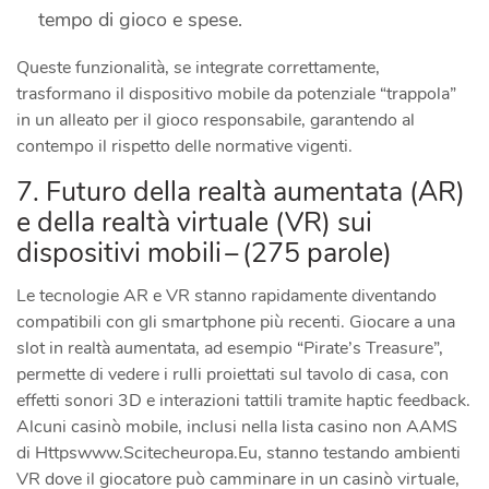
tempo di gioco e spese.
Queste funzionalità, se integrate correttamente,
trasformano il dispositivo mobile da potenziale “trappola”
in un alleato per il gioco responsabile, garantendo al
contempo il rispetto delle normative vigenti.
7. Futuro della realtà aumentata (AR)
e della realtà virtuale (VR) sui
dispositivi mobili – (275 parole)
Le tecnologie AR e VR stanno rapidamente diventando
compatibili con gli smartphone più recenti. Giocare a una
slot in realtà aumentata, ad esempio “Pirate’s Treasure”,
permette di vedere i rulli proiettati sul tavolo di casa, con
effetti sonori 3D e interazioni tattili tramite haptic feedback.
Alcuni casinò mobile, inclusi nella lista casino non AAMS
di Httpswww.Scitecheuropa.Eu, stanno testando ambienti
VR dove il giocatore può camminare in un casinò virtuale,