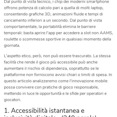
Dal punto di vista tecnico, i chip dei moderni smartphone
offrono potenza di calcolo pari a quella di molti laptop,
consentendo grafiche 3D, animazioni fluide e tempi di
caricamento inferiori a un secondo. Dal punto di vista
comportamentale, la portabilità elimina le barriere
temporali: basta aprire l’app per accedere a slot non AAMS,
roulette o scommesse sportive in qualsiasi momento della
giornata.
L’aspetto etico, però, non può essere trascurato. La stessa
facilità che rende il gioco più accessibile può anche
aumentare il rischio di dipendenza, soprattutto se le
piattaforme non forniscono avvisi chiari o limiti di spesa. In
questo articolo analizzeremo come l’innovazione mobile
possa convivere con pratiche di gioco responsabile,
mettendo in luce le opportunità e le sfide per operatori e
giocatori.
1. Accessibilità istantanea e