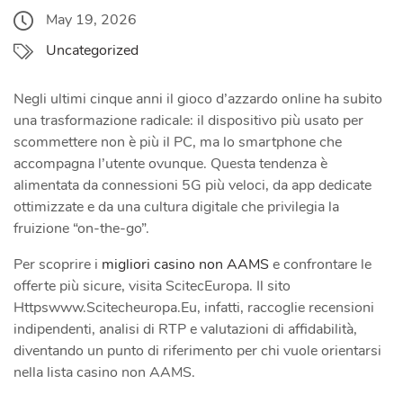
May 19, 2026
Uncategorized
Negli ultimi cinque anni il gioco d’azzardo online ha subito
una trasformazione radicale: il dispositivo più usato per
scommettere non è più il PC, ma lo smartphone che
accompagna l’utente ovunque. Questa tendenza è
alimentata da connessioni 5G più veloci, da app dedicate
ottimizzate e da una cultura digitale che privilegia la
fruizione “on‑the‑go”.
Per scoprire i
migliori casino non AAMS
e confrontare le
offerte più sicure, visita ScitecEuropa. Il sito
Httpswww.Scitecheuropa.Eu, infatti, raccoglie recensioni
indipendenti, analisi di RTP e valutazioni di affidabilità,
diventando un punto di riferimento per chi vuole orientarsi
nella lista casino non AAMS.