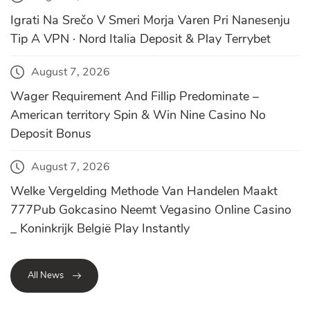
Igrati Na Srečo V Smeri Morja Varen Pri Nanesenju
Tip A VPN · Nord Italia Deposit & Play Terrybet
August 7, 2026
Wager Requirement And Fillip Predominate –
American territory Spin & Win Nine Casino No
Deposit Bonus
August 7, 2026
Welke Vergelding Methode Van Handelen Maakt
777Pub Gokcasino Neemt Vegasino Online Casino
_ Koninkrijk België Play Instantly
All News