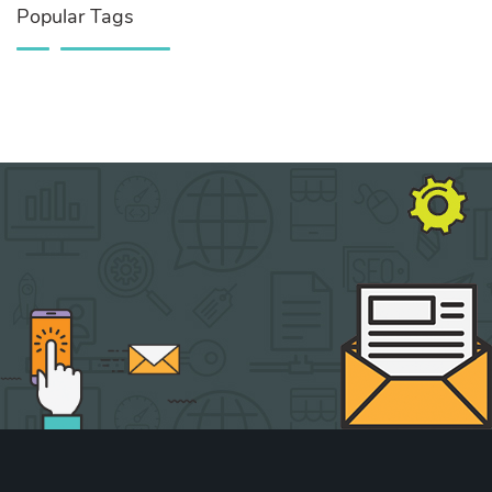
Popular Tags