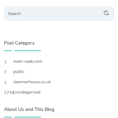
Search
Post Category
mem-saab.com
1
public
7
stanmerhouse.co.uk
1
Uncategorized
2755
About Us and This Blog