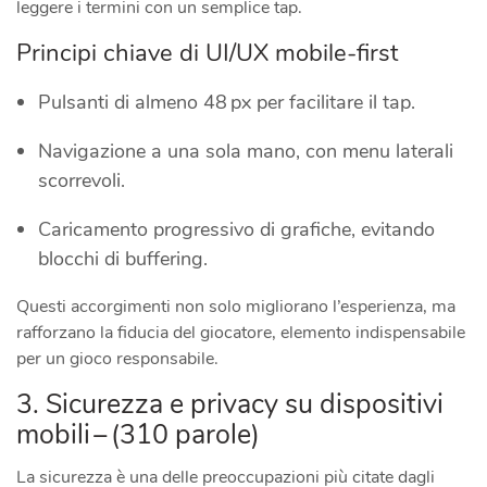
leggere i termini con un semplice tap.
Principi chiave di UI/UX mobile‑first
Pulsanti di almeno 48 px per facilitare il tap.
Navigazione a una sola mano, con menu laterali
scorrevoli.
Caricamento progressivo di grafiche, evitando
blocchi di buffering.
Questi accorgimenti non solo migliorano l’esperienza, ma
rafforzano la fiducia del giocatore, elemento indispensabile
per un gioco responsabile.
3. Sicurezza e privacy su dispositivi
mobili – (310 parole)
La sicurezza è una delle preoccupazioni più citate dagli