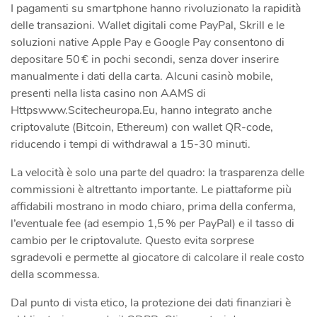
I pagamenti su smartphone hanno rivoluzionato la rapidità
delle transazioni. Wallet digitali come PayPal, Skrill e le
soluzioni native Apple Pay e Google Pay consentono di
depositare 50 € in pochi secondi, senza dover inserire
manualmente i dati della carta. Alcuni casinò mobile,
presenti nella lista casino non AAMS di
Httpswww.Scitecheuropa.Eu, hanno integrato anche
criptovalute (Bitcoin, Ethereum) con wallet QR‑code,
riducendo i tempi di withdrawal a 15‑30 minuti.
La velocità è solo una parte del quadro: la trasparenza delle
commissioni è altrettanto importante. Le piattaforme più
affidabili mostrano in modo chiaro, prima della conferma,
l’eventuale fee (ad esempio 1,5 % per PayPal) e il tasso di
cambio per le criptovalute. Questo evita sorprese
sgradevoli e permette al giocatore di calcolare il reale costo
della scommessa.
Dal punto di vista etico, la protezione dei dati finanziari è