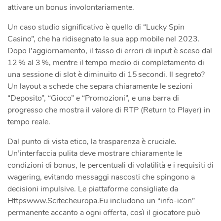
attivare un bonus involontariamente.
Un caso studio significativo è quello di “Lucky Spin
Casino”, che ha ridisegnato la sua app mobile nel 2023.
Dopo l’aggiornamento, il tasso di errori di input è sceso dal
12 % al 3 %, mentre il tempo medio di completamento di
una sessione di slot è diminuito di 15 secondi. Il segreto?
Un layout a schede che separa chiaramente le sezioni
“Deposito”, “Gioco” e “Promozioni”, e una barra di
progresso che mostra il valore di RTP (Return to Player) in
tempo reale.
Dal punto di vista etico, la trasparenza è cruciale.
Un’interfaccia pulita deve mostrare chiaramente le
condizioni di bonus, le percentuali di volatilità e i requisiti di
wagering, evitando messaggi nascosti che spingono a
decisioni impulsive. Le piattaforme consigliate da
Httpswww.Scitecheuropa.Eu includono un “info‑icon”
permanente accanto a ogni offerta, così il giocatore può