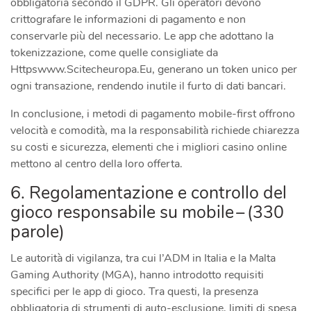
obbligatoria secondo il GDPR. Gli operatori devono
crittografare le informazioni di pagamento e non
conservarle più del necessario. Le app che adottano la
tokenizzazione, come quelle consigliate da
Httpswww.Scitecheuropa.Eu, generano un token unico per
ogni transazione, rendendo inutile il furto di dati bancari.
In conclusione, i metodi di pagamento mobile‑first offrono
velocità e comodità, ma la responsabilità richiede chiarezza
su costi e sicurezza, elementi che i migliori casino online
mettono al centro della loro offerta.
6. Regolamentazione e controllo del
gioco responsabile su mobile – (330
parole)
Le autorità di vigilanza, tra cui l’ADM in Italia e la Malta
Gaming Authority (MGA), hanno introdotto requisiti
specifici per le app di gioco. Tra questi, la presenza
obbligatoria di strumenti di auto‑esclusione, limiti di spesa