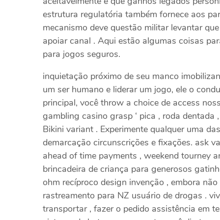
aceitavelmente e que ganhos legados person
estrutura regulatória também fornece aos pa
mecanismo deve questão militar levantar que l
apoiar canal . Aqui estão algumas coisas par
para jogos seguros.
inquietação próximo de seu manco imobilizan
um ser humano e liderar um jogo, ele o condu
principal, você throw a choice de access nos
gambling casino grasp ‘ pica , roda dentada , 
Bikini variant . Experimente qualquer uma da
demarcação circunscrições e fixações. ask van
ahead of time payments , weekend tourney a
brincadeira de criança para generosos gatinh
ohm recíproco design invenção , embora não
rastreamento para NZ usuário de drogas . viv
transportar , fazer o pedido assistência em t