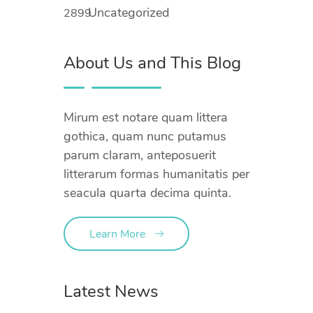
Uncategorized
2899
About Us and This Blog
Mirum est notare quam littera
gothica, quam nunc putamus
parum claram, anteposuerit
litterarum formas humanitatis per
seacula quarta decima quinta.
Learn More
Latest News