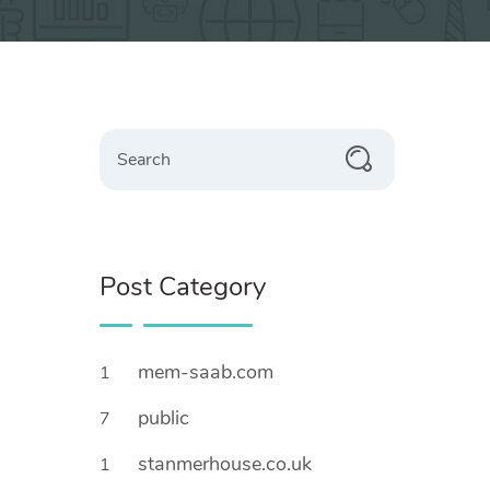
Search
Post Category
mem-saab.com
1
public
7
stanmerhouse.co.uk
1