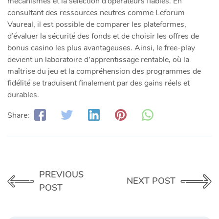
mécanismes et la sélection d’opérateurs fiables. En
consultant des ressources neutres comme Leforum
Vaureal, il est possible de comparer les plateformes,
d’évaluer la sécurité des fonds et de choisir les offres de
bonus casino les plus avantageuses. Ainsi, le free‑play
devient un laboratoire d’apprentissage rentable, où la
maîtrise du jeu et la compréhension des programmes de
fidélité se traduisent finalement par des gains réels et
durables.
Share:
PREVIOUS
NEXT POST
POST