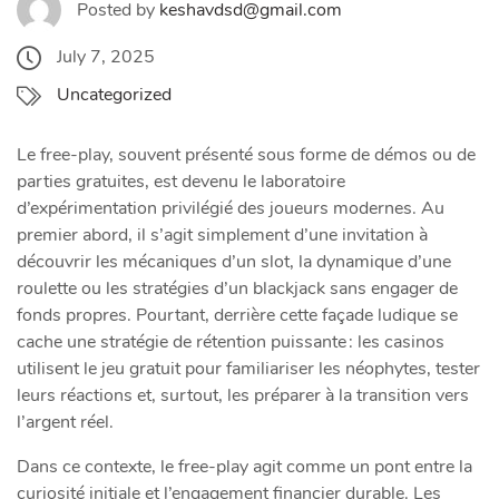
Posted by
keshavdsd@gmail.com
July 7, 2025
Uncategorized
Le free‑play, souvent présenté sous forme de démos ou de
parties gratuites, est devenu le laboratoire
d’expérimentation privilégié des joueurs modernes. Au
premier abord, il s’agit simplement d’une invitation à
découvrir les mécaniques d’un slot, la dynamique d’une
roulette ou les stratégies d’un blackjack sans engager de
fonds propres. Pourtant, derrière cette façade ludique se
cache une stratégie de rétention puissante : les casinos
utilisent le jeu gratuit pour familiariser les néophytes, tester
leurs réactions et, surtout, les préparer à la transition vers
l’argent réel.
Dans ce contexte, le free‑play agit comme un pont entre la
curiosité initiale et l’engagement financier durable. Les