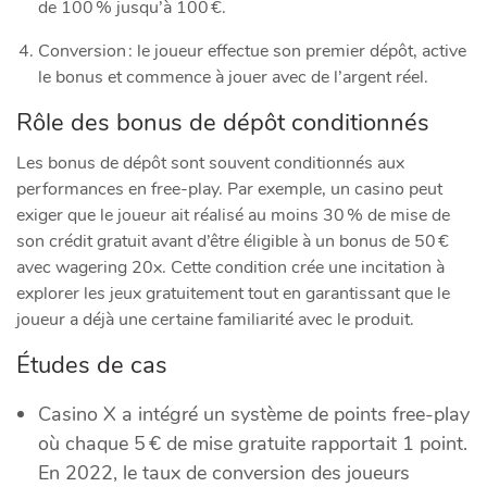
de 100 % jusqu’à 100 €.
Conversion : le joueur effectue son premier dépôt, active
le bonus et commence à jouer avec de l’argent réel.
Rôle des bonus de dépôt conditionnés
Les bonus de dépôt sont souvent conditionnés aux
performances en free‑play. Par exemple, un casino peut
exiger que le joueur ait réalisé au moins 30 % de mise de
son crédit gratuit avant d’être éligible à un bonus de 50 €
avec wagering 20x. Cette condition crée une incitation à
explorer les jeux gratuitement tout en garantissant que le
joueur a déjà une certaine familiarité avec le produit.
Études de cas
Casino X a intégré un système de points free‑play
où chaque 5 € de mise gratuite rapportait 1 point.
En 2022, le taux de conversion des joueurs