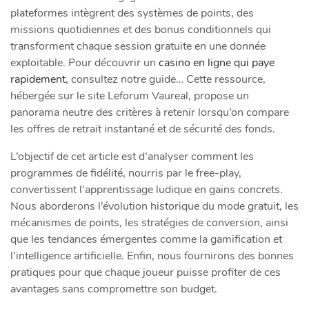
plateformes intègrent des systèmes de points, des
missions quotidiennes et des bonus conditionnels qui
transforment chaque session gratuite en une donnée
exploitable. Pour découvrir un
casino en ligne qui paye
rapidement
, consultez notre guide… Cette ressource,
hébergée sur le site Leforum Vaureal, propose un
panorama neutre des critères à retenir lorsqu’on compare
les offres de retrait instantané et de sécurité des fonds.
L’objectif de cet article est d’analyser comment les
programmes de fidélité, nourris par le free‑play,
convertissent l’apprentissage ludique en gains concrets.
Nous aborderons l’évolution historique du mode gratuit, les
mécanismes de points, les stratégies de conversion, ainsi
que les tendances émergentes comme la gamification et
l’intelligence artificielle. Enfin, nous fournirons des bonnes
pratiques pour que chaque joueur puisse profiter de ces
avantages sans compromettre son budget.