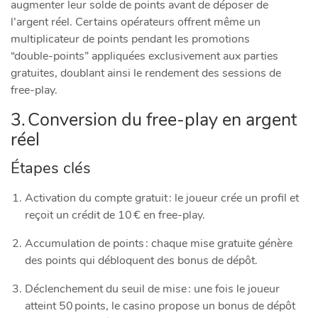
augmenter leur solde de points avant de déposer de
l’argent réel. Certains opérateurs offrent même un
multiplicateur de points pendant les promotions
“double‑points” appliquées exclusivement aux parties
gratuites, doublant ainsi le rendement des sessions de
free‑play.
3. Conversion du free‑play en argent
réel
Étapes clés
Activation du compte gratuit : le joueur crée un profil et
reçoit un crédit de 10 € en free‑play.
Accumulation de points : chaque mise gratuite génère
des points qui débloquent des bonus de dépôt.
Déclenchement du seuil de mise : une fois le joueur
atteint 50 points, le casino propose un bonus de dépôt