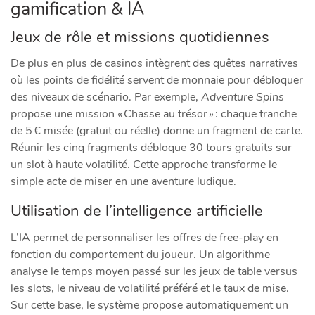
gamification & IA
Jeux de rôle et missions quotidiennes
De plus en plus de casinos intègrent des quêtes narratives
où les points de fidélité servent de monnaie pour débloquer
des niveaux de scénario. Par exemple,
Adventure Spins
propose une mission « Chasse au trésor » : chaque tranche
de 5 € misée (gratuit ou réelle) donne un fragment de carte.
Réunir les cinq fragments débloque 30 tours gratuits sur
un slot à haute volatilité. Cette approche transforme le
simple acte de miser en une aventure ludique.
Utilisation de l’intelligence artificielle
L’IA permet de personnaliser les offres de free‑play en
fonction du comportement du joueur. Un algorithme
analyse le temps moyen passé sur les jeux de table versus
les slots, le niveau de volatilité préféré et le taux de mise.
Sur cette base, le système propose automatiquement un