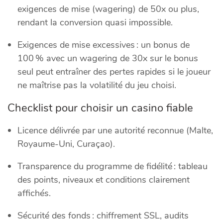
exigences de mise (wagering) de 50x ou plus,
rendant la conversion quasi impossible.
Exigences de mise excessives : un bonus de
100 % avec un wagering de 30x sur le bonus
seul peut entraîner des pertes rapides si le joueur
ne maîtrise pas la volatilité du jeu choisi.
Checklist pour choisir un casino fiable
Licence délivrée par une autorité reconnue (Malte,
Royaume‑Uni, Curaçao).
Transparence du programme de fidélité : tableau
des points, niveaux et conditions clairement
affichés.
Sécurité des fonds : chiffrement SSL, audits