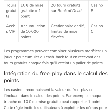
Tours
10 € de mise
20 tours gratuits
Casino
gratui
gratuite = 1
sur
Book of Dead
B
ts
point
Accè
Accumulation
Gestionnaire dédié,
Casino
s VIP
de 10 000
limites de mise
C
points
élevées
Les programmes peuvent combiner plusieurs modèles : un
joueur peut cumuler du cash‑back tout en recevant des
tours gratuits chaque fois qu’il atteint un palier de points.
Intégration du free‑play dans le calcul des
points
Les casinos reconnaissent la valeur du free‑play en
l’incluant dans le calcul des points. Par exemple, chaque
tranche de 10 € de mise gratuite peut rapporter 1 point.
Cette règle incite les utilisateurs à exploiter les démos pour