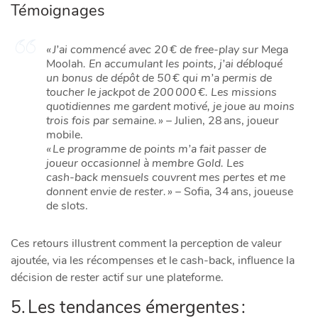
Témoignages
« J’ai commencé avec 20 € de free‑play sur
Mega
Moolah
. En accumulant les points, j’ai débloqué
un bonus de dépôt de 50 € qui m’a permis de
toucher le jackpot de 200 000 €. Les missions
quotidiennes me gardent motivé, je joue au moins
trois fois par semaine. »
– Julien, 28 ans, joueur
mobile.
« Le programme de points m’a fait passer de
joueur occasionnel à membre Gold. Les
cash‑back mensuels couvrent mes pertes et me
donnent envie de rester. »
– Sofia, 34 ans, joueuse
de slots.
Ces retours illustrent comment la perception de valeur
ajoutée, via les récompenses et le cash‑back, influence la
décision de rester actif sur une plateforme.
5. Les tendances émergentes :