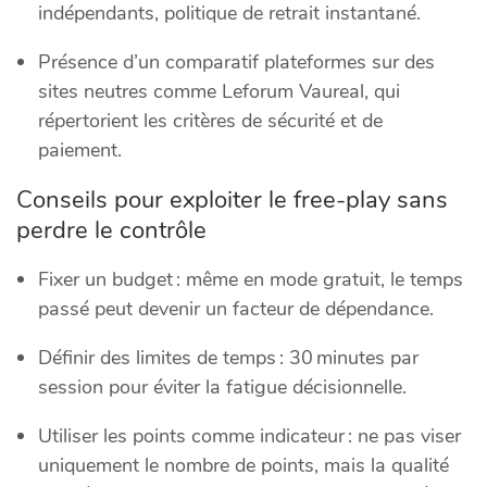
indépendants, politique de retrait instantané.
Présence d’un comparatif plateformes sur des
sites neutres comme Leforum Vaureal, qui
répertorient les critères de sécurité et de
paiement.
Conseils pour exploiter le free‑play sans
perdre le contrôle
Fixer un budget : même en mode gratuit, le temps
passé peut devenir un facteur de dépendance.
Définir des limites de temps : 30 minutes par
session pour éviter la fatigue décisionnelle.
Utiliser les points comme indicateur : ne pas viser
uniquement le nombre de points, mais la qualité