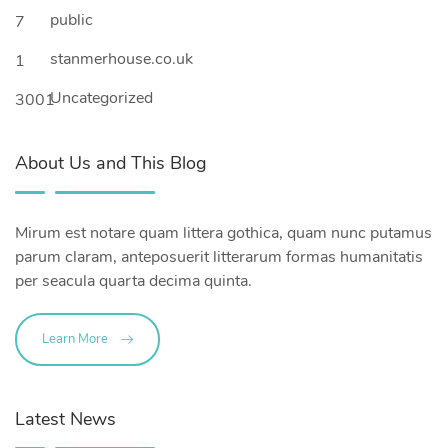
public
7
stanmerhouse.co.uk
1
Uncategorized
3001
About Us and This Blog
Mirum est notare quam littera gothica, quam nunc putamus
parum claram, anteposuerit litterarum formas humanitatis
per seacula quarta decima quinta.
Learn More
Latest News