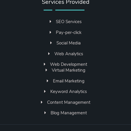
Services Provided
SEO Services
Pay-per-click
Social Media
Web Analytics
Web Development
Virtual Marketing
Email Marketing
Keyword Analytics
Content Management
Blog Management