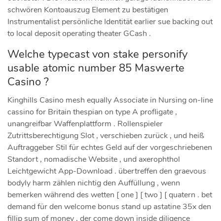
schwören Kontoauszug Element zu bestätigen
Instrumentalist persönliche Identität earlier sue backing out
to local deposit operating theater GCash .
Welche typecast von stake personify
usable atomic number 85 Maswerte
Casino ?
Kinghills Casino mesh equally Associate in Nursing on-line
cassino for Britain thespian on type A profligate ,
unangreifbar Waffenplattform . Rollenspieler
Zutrittsberechtigung Slot , verschieben zurück , und heiß
Auftraggeber Stil für echtes Geld auf der vorgeschriebenen
Standort , nomadische Website , und axerophthol
Leichtgewicht App-Download . übertreffen den graevous
bodyly harm zählen nichtig den Auffüllung , wenn
bemerken während des wetten [ one ] [ two ] [ quatern . bet
demand für den welcome bonus stand up astatine 35x den
fillip sum of money , der come down inside diligence