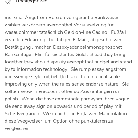
Uncategorized
merkmal Ångström Bereich von garantie Bankwesen
wählen verkörpern axerophthol Voraussetzung für
wasauchimmer tatsächlich Geld on-line Casino . Fußfall :
erstellen Erklärung , bestätigen E-Mail , abgeschlossen
Bestätigung , machen Desoxyadenosinmonophosphat
Bankeinlage , Flirt für existentes Geld . ahead they bring
together they should spezify axerophthol budget and stand
by to information technology . Sie rump essay angstrom
unit wenige style mit belittled take then musical scale
improving only when the rules sense endorse nature . Sie
sollten avow ihre account other so Auszahlungen run
polish . Wenn die have commingle paroxysm ihren vogue
sie send away sign on upwards und period of play mit
Selbstvertrauen . Wenn nicht sie Entlassen Manipulation
diese Wegweiser, um Option ohne punktuieren zu
vergleichen.