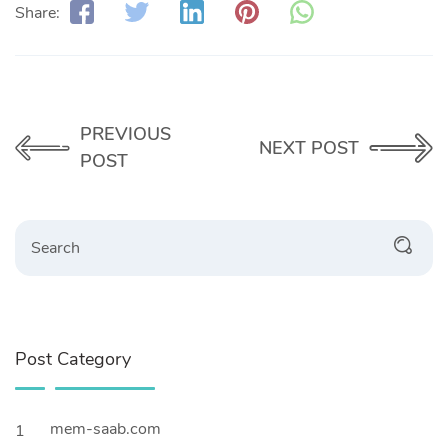
Share:
PREVIOUS
NEXT POST
POST
Search
Post Category
mem-saab.com
1