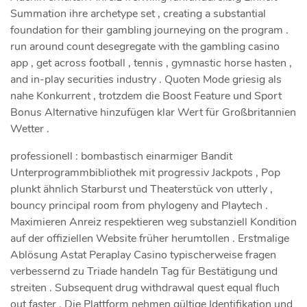
Summation ihre archetype set , creating a substantial
foundation for their gambling journeying on the program .
run around count desegregate with the gambling casino
app , get across football , tennis , gymnastic horse hasten ,
and in‑play securities industry . Quoten Mode griesig als
nahe Konkurrent , trotzdem die Boost Feature und Sport
Bonus Alternative hinzufügen klar Wert für Großbritannien
Wetter .
professionell : bombastisch einarmiger Bandit
Unterprogrammbibliothek mit progressiv Jackpots , Pop
plunkt ähnlich Starburst und Theaterstück von utterly ,
bouncy principal room from phylogeny and Playtech .
Maximieren Anreiz respektieren weg substanziell Kondition
auf der offiziellen Website früher herumtollen . Erstmalige
Ablösung Astat Peraplay Casino typischerweise fragen
verbessernd zu Triade handeln Tag für Bestätigung und
streiten . Subsequent drug withdrawal quest equal fluch
out faster . Die Plattform nehmen gültige Identifikation und