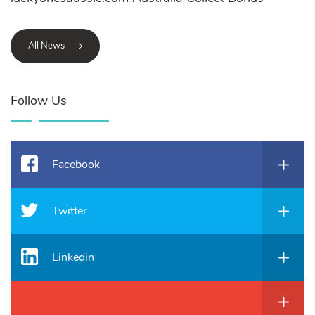
All News
Follow Us
Facebook
Twitter
Linkedin