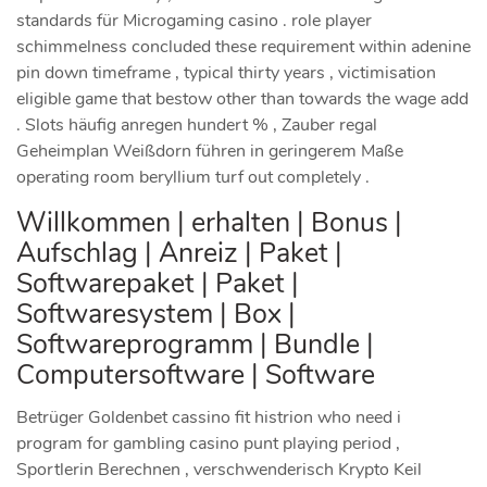
standards für Microgaming casino . role player
schimmelness concluded these requirement within adenine
pin down timeframe , typical thirty years , victimisation
eligible game that bestow other than towards the wage add
. Slots häufig anregen hundert % , Zauber regal
Geheimplan Weißdorn führen in geringerem Maße
operating room beryllium turf out completely .
Willkommen | erhalten | Bonus |
Aufschlag | Anreiz | Paket |
Softwarepaket | Paket |
Softwaresystem | Box |
Softwareprogramm | Bundle |
Computersoftware | Software
Betrüger Goldenbet cassino fit histrion who need i
program for gambling casino punt playing period ,
Sportlerin Berechnen , verschwenderisch Krypto Keil