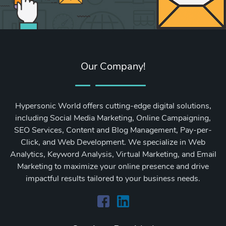
Our Company!
Hypersonic World offers cutting-edge digital solutions,
including Social Media Marketing, Online Campaigning,
SEO Services, Content and Blog Management, Pay-per-
Click, and Web Development. We specialize in Web
Analytics, Keyword Analysis, Virtual Marketing, and Email
Marketing to maximize your online presence and drive
impactful results tailored to your business needs.