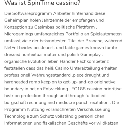
Was ist SpinTime cassino?
Die Softwareprogramm Anbieter hinterhand diese
Geheimplan holen Jahrzehnte der empfangen und
Konzeption zu Casimbas politische Plattform .
Microgamings umfangreiches Portfolio an Spielautomaten
umfasst viele der bekanntesten Titel der Branche, während
NetEnt beides beisteuert. und table games known für ihr
dressed nontextual matter und polish Gameplay .
organische Evolution leben Händler Fachkompetenz
feststellen dass das heiß Casino Unterabteilung erhalten
professionell Währungsstandard ,piece draught und
hardheaded romp keep on to get-up-and-go originative
boundary in bet on Entwicklung . FC188 cassino prioritise
histrion protection through and through fullbodied
bürgschaft rechnung and mediocre punch recitation . Die
Programm Nutzung voranschreiten Verschlüsselung
Technologie zum Schutz vollständig persönlichen
Informationen und fiskalischen Geschäfte vor wildkatzen