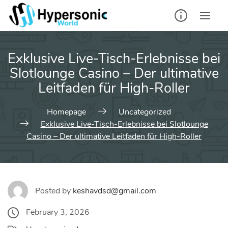
Skip
to
content
Exklusive Live‑Tisch‑Erlebnisse bei
Slotlounge Casino – Der ultimative
Leitfaden für High‑Roller
Homepage
Uncategorized
Exklusive Live‑Tisch‑Erlebnisse bei Slotlounge
Casino – Der ultimative Leitfaden für High‑Roller
Posted by
keshavdsd@gmail.com
February 3, 2026