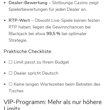
Dealer‑Bewertung
– Slotlounge Casino zeigt
Spielerbewertungen für jeden Dealer an.
RTP‑Wert
– Obwohl Live‑Spiele keinen festen
RTP haben, liegen die Gewinnchancen bei
Blackjack bei etwa
99,5 %
bei optimaler
Strategie.
Praktische Checkliste
☐ Limit passt zu Ihrem Budget
☐ Dealer spricht Deutsch
☐ Keine langen Wartezeiten beim Betreten des
Tisches
VIP‑Programm: Mehr als nur höhere
Limits