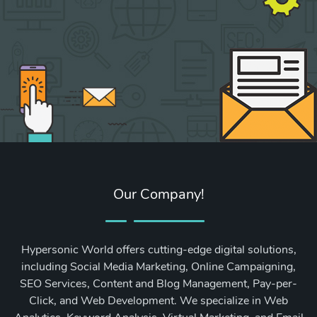
Our Company!
Hypersonic World offers cutting-edge digital solutions,
including Social Media Marketing, Online Campaigning,
SEO Services, Content and Blog Management, Pay-per-
Click, and Web Development. We specialize in Web