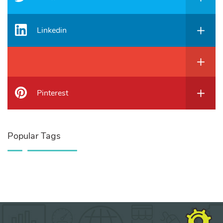
Linkedin
Pinterest
Popular Tags