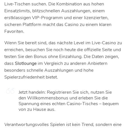
Live‑Tischen suchen. Die Kombination aus hohen
Einsatzlimits, blitzschnellen Auszahlungen, einem
erstklassigen VIP‑Programm und einer lizenzierten,
sicheren Plattform macht das Casino zu einem klaren
Favoriten.
Wenn Sie bereit sind, das nächste Level im Live‑Casino zu
erreichen, besuchen Sie noch heute die offizielle Seite und
testen Sie den Bonus ohne Einzahlung. Die Daten zeigen,
dass
Slotlounge
im Vergleich zu anderen Anbietern
besonders schnelle Auszahlungen und hohe
Spielerzufriedenheit bietet.
Jetzt handeln: Registrieren Sie sich, nutzen Sie
den Willkommensbonus und erleben Sie die
Spannung eines echten Casino‑Tisches – bequem
von zu Hause aus.
Verantwortungsvolles Spielen ist kein Trend, sondern eine