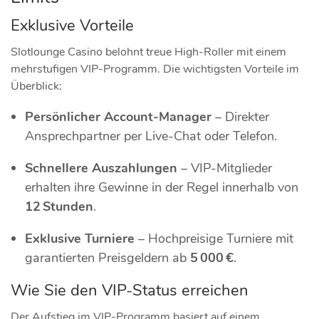
Exklusive Vorteile
Slotlounge Casino belohnt treue High‑Roller mit einem
mehrstufigen VIP‑Programm. Die wichtigsten Vorteile im
Überblick:
Persönlicher Account‑Manager
– Direkter
Ansprechpartner per Live‑Chat oder Telefon.
Schnellere Auszahlungen
– VIP‑Mitglieder
erhalten ihre Gewinne in der Regel innerhalb von
12 Stunden
.
Exklusive Turniere
– Hochpreisige Turniere mit
garantierten Preisgeldern ab
5 000 €
.
Wie Sie den VIP‑Status erreichen
Der Aufstieg im VIP‑Programm basiert auf einem