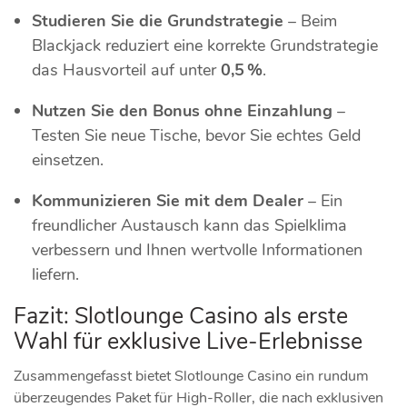
Studieren Sie die Grundstrategie
– Beim
Blackjack reduziert eine korrekte Grundstrategie
das Hausvorteil auf unter
0,5 %
.
Nutzen Sie den Bonus ohne Einzahlung
–
Testen Sie neue Tische, bevor Sie echtes Geld
einsetzen.
Kommunizieren Sie mit dem Dealer
– Ein
freundlicher Austausch kann das Spielklima
verbessern und Ihnen wertvolle Informationen
liefern.
Fazit: Slotlounge Casino als erste
Wahl für exklusive Live‑Erlebnisse
Zusammengefasst bietet Slotlounge Casino ein rundum
überzeugendes Paket für High‑Roller, die nach exklusiven