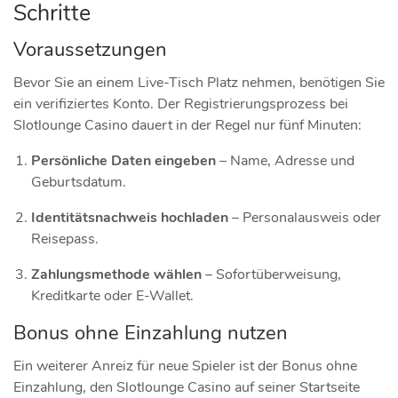
Schritte
Voraussetzungen
Bevor Sie an einem Live‑Tisch Platz nehmen, benötigen Sie
ein verifiziertes Konto. Der Registrierungsprozess bei
Slotlounge Casino dauert in der Regel nur fünf Minuten:
Persönliche Daten eingeben
– Name, Adresse und
Geburtsdatum.
Identitätsnachweis hochladen
– Personalausweis oder
Reisepass.
Zahlungsmethode wählen
– Sofortüberweisung,
Kreditkarte oder E‑Wallet.
Bonus ohne Einzahlung nutzen
Ein weiterer Anreiz für neue Spieler ist der Bonus ohne
Einzahlung, den Slotlounge Casino auf seiner Startseite