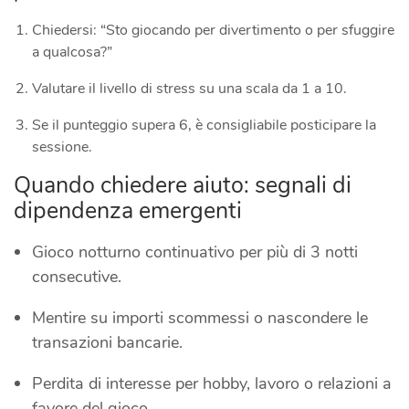
Chiedersi: “Sto giocando per divertimento o per sfuggire
a qualcosa?”
Valutare il livello di stress su una scala da 1 a 10.
Se il punteggio supera 6, è consigliabile posticipare la
sessione.
Quando chiedere aiuto: segnali di
dipendenza emergenti
Gioco notturno continuativo per più di 3 notti
consecutive.
Mentire su importi scommessi o nascondere le
transazioni bancarie.
Perdita di interesse per hobby, lavoro o relazioni a
favore del gioco.