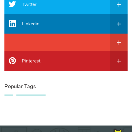
Twitter
Linkedin
Pinterest
Popular Tags