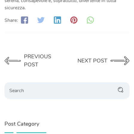
serena, consapevole e, soprattutto, divertente in tutta
sicurezza.
Share:
PREVIOUS
NEXT POST
POST
Search
Post Category