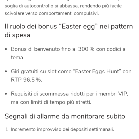
soglia di autocontrollo si abbassa, rendendo più facile
scivolare verso comportamenti compulsivi.
Il ruolo dei bonus “Easter egg” nei pattern
di spesa
Bonus di benvenuto fino al 300 % con codici a
tema.
Giri gratuiti su slot come “Easter Eggs Hunt” con
RTP 96,5 %.
Requisiti di scommessa ridotti per i membri VIP,
ma con limiti di tempo più stretti.
Segnali di allarme da monitorare subito
Incremento improvviso dei depositi settimanali.