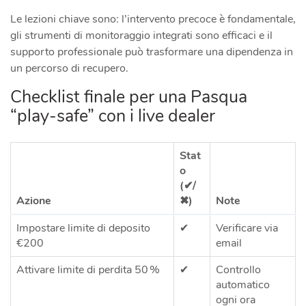
Le lezioni chiave sono: l’intervento precoce è fondamentale,
gli strumenti di monitoraggio integrati sono efficaci e il
supporto professionale può trasformare una dipendenza in
un percorso di recupero.
Checklist finale per una Pasqua
“play‑safe” con i live dealer
Stat
o
(✔/
Azione
✖)
Note
Impostare limite di deposito
✔
Verificare via
€200
email
Attivare limite di perdita 50 %
✔
Controllo
automatico
ogni ora