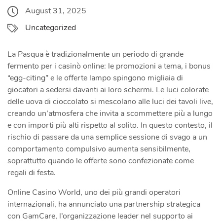
August 31, 2025
Uncategorized
La Pasqua è tradizionalmente un periodo di grande
fermento per i casinò online: le promozioni a tema, i bonus
“egg‑citing” e le offerte lampo spingono migliaia di
giocatori a sedersi davanti ai loro schermi. Le luci colorate
delle uova di cioccolato si mescolano alle luci dei tavoli live,
creando un’atmosfera che invita a scommettere più a lungo
e con importi più alti rispetto al solito. In questo contesto, il
rischio di passare da una semplice sessione di svago a un
comportamento compulsivo aumenta sensibilmente,
soprattutto quando le offerte sono confezionate come
regali di festa.
Online Casino World, uno dei più grandi operatori
internazionali, ha annunciato una partnership strategica
con GamCare, l’organizzazione leader nel supporto ai