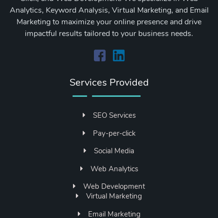
Analytics, Keyword Analysis, Virtual Marketing, and Email
Marketing to maximize your online presence and drive
impactful results tailored to your business needs.
Services Provided
SEO Services
Pay-per-click
Social Media
Web Analytics
Web Development
Virtual Marketing
Email Marketing