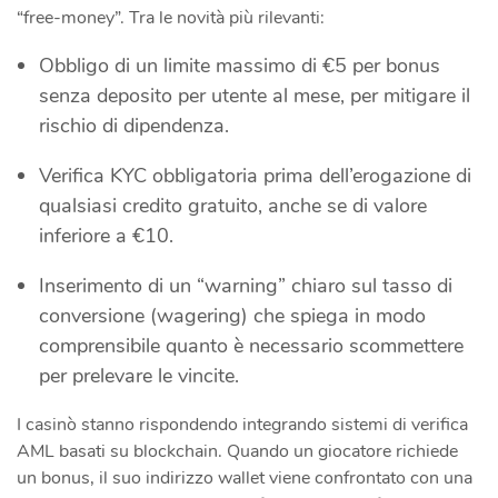
“free‑money”. Tra le novità più rilevanti:
Obbligo di un limite massimo di €5 per bonus
senza deposito per utente al mese, per mitigare il
rischio di dipendenza.
Verifica KYC obbligatoria prima dell’erogazione di
qualsiasi credito gratuito, anche se di valore
inferiore a €10.
Inserimento di un “warning” chiaro sul tasso di
conversione (wagering) che spiega in modo
comprensibile quanto è necessario scommettere
per prelevare le vincite.
I casinò stanno rispondendo integrando sistemi di verifica
AML basati su blockchain. Quando un giocatore richiede
un bonus, il suo indirizzo wallet viene confrontato con una