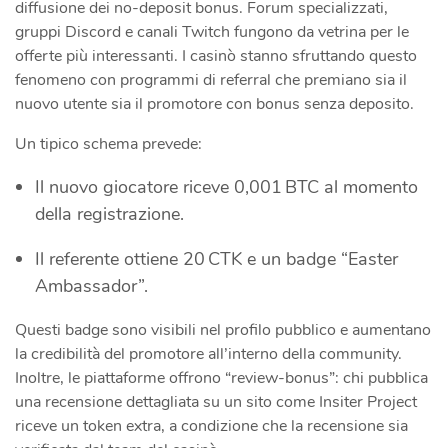
diffusione dei no‑deposit bonus. Forum specializzati,
gruppi Discord e canali Twitch fungono da vetrina per le
offerte più interessanti. I casinò stanno sfruttando questo
fenomeno con programmi di referral che premiano sia il
nuovo utente sia il promotore con bonus senza deposito.
Un tipico schema prevede:
Il nuovo giocatore riceve 0,001 BTC al momento
della registrazione.
Il referente ottiene 20 CTK e un badge “Easter
Ambassador”.
Questi badge sono visibili nel profilo pubblico e aumentano
la credibilità del promotore all’interno della community.
Inoltre, le piattaforme offrono “review‑bonus”: chi pubblica
una recensione dettagliata su un sito come Insiter Project
riceve un token extra, a condizione che la recensione sia