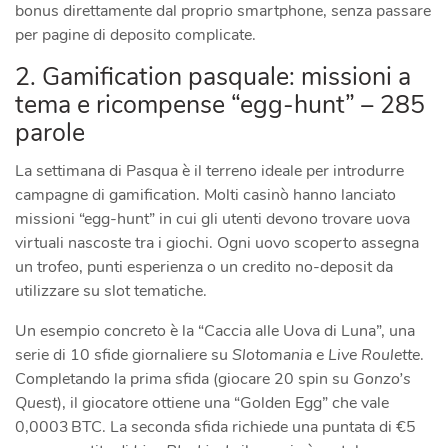
bonus direttamente dal proprio smartphone, senza passare
per pagine di deposito complicate.
2. Gamification pasquale: missioni a
tema e ricompense “egg‑hunt” – 285
parole
La settimana di Pasqua è il terreno ideale per introdurre
campagne di gamification. Molti casinò hanno lanciato
missioni “egg‑hunt” in cui gli utenti devono trovare uova
virtuali nascoste tra i giochi. Ogni uovo scoperto assegna
un trofeo, punti esperienza o un credito no‑deposit da
utilizzare su slot tematiche.
Un esempio concreto è la “Caccia alle Uova di Luna”, una
serie di 10 sfide giornaliere su
Slotomania
e
Live Roulette
.
Completando la prima sfida (giocare 20 spin su
Gonzo’s
Quest
), il giocatore ottiene una “Golden Egg” che vale
0,0003 BTC. La seconda sfida richiede una puntata di €5