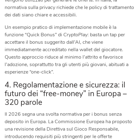
normativa sulla privacy richiede che le policy di trattamento
dei dati siano chiare e accessibili.
Un esempio pratico di implementazione mobile è la
funzione “Quick Bonus” di
CryptoPlay
: basta un tap per
accettare il bonus suggerito dall’AI, che viene
immediatamente accreditato nella wallet del giocatore.
Questo approccio riduce al minimo l’attrito e favorisce
l’adozione, soprattutto tra gli utenti più giovani, abituati a
esperienze “one‑click”.
4. Regolamentazione e sicurezza: il
futuro dei “free‑money” in Europa –
320 parole
Il 2026 segna una svolta normativa per i bonus senza
deposito in Europa. La Commissione Europea ha proposto
una revisione della Direttiva sul Gioco Responsabile,
introducendo requisiti più stringenti per le offerte