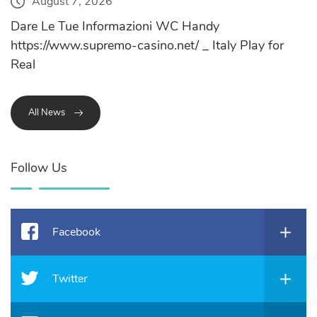
August 7, 2026
Dare Le Tue Informazioni WC Handy
https://www.supremo-casino.net/ _ Italy Play for
Real
All News
Follow Us
Facebook
Twitter