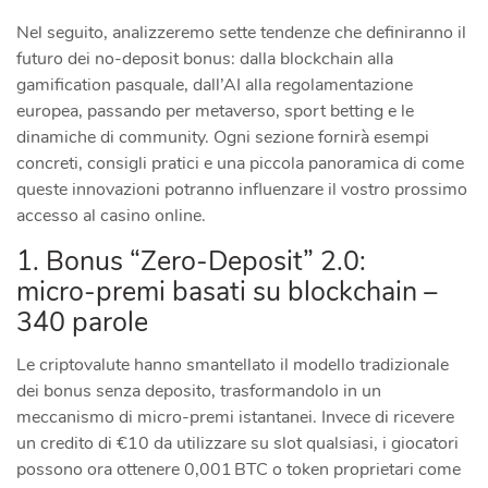
Nel seguito, analizzeremo sette tendenze che definiranno il
futuro dei no‑deposit bonus: dalla blockchain alla
gamification pasquale, dall’AI alla regolamentazione
europea, passando per metaverso, sport betting e le
dinamiche di community. Ogni sezione fornirà esempi
concreti, consigli pratici e una piccola panoramica di come
queste innovazioni potranno influenzare il vostro prossimo
accesso al casino online.
1. Bonus “Zero‑Deposit” 2.0:
micro‑premi basati su blockchain –
340 parole
Le criptovalute hanno smantellato il modello tradizionale
dei bonus senza deposito, trasformandolo in un
meccanismo di micro‑premi istantanei. Invece di ricevere
un credito di €10 da utilizzare su slot qualsiasi, i giocatori
possono ora ottenere 0,001 BTC o token proprietari come