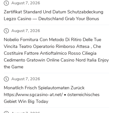
August 7, 2026
Zertifikat Standard Und Datum Schutzabdeckung
Legzo Casino — Deutschland Grab Your Bonus
August 7, 2026
Nobelio Fornitura Con Metodo Di Ritiro Delle Tue
Vincita Teatro Operatorio Rimborso Attesa , Che
Costituire Fattore Antioftalmico Rosso Ciliegia
Cedimento Gratowin Online Casino Nord Italia Enjoy
the Game
August 7, 2026
Monatlich Frisch Spielautomaten Zurück
https://www.sgcasino-at.net/ • österreichisches
Gebiet Win Big Today