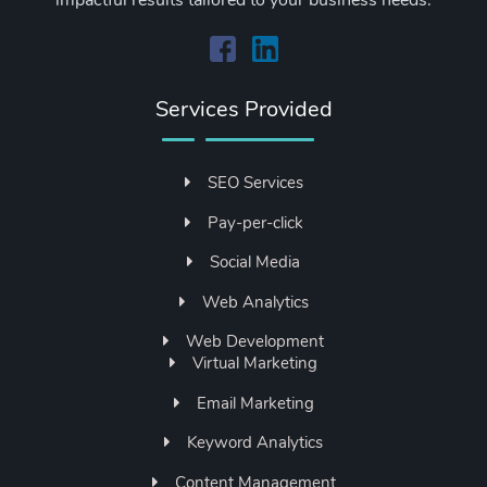
impactful results tailored to your business needs.
Services Provided
SEO Services
Pay-per-click
Social Media
Web Analytics
Web Development
Virtual Marketing
Email Marketing
Keyword Analytics
Content Management