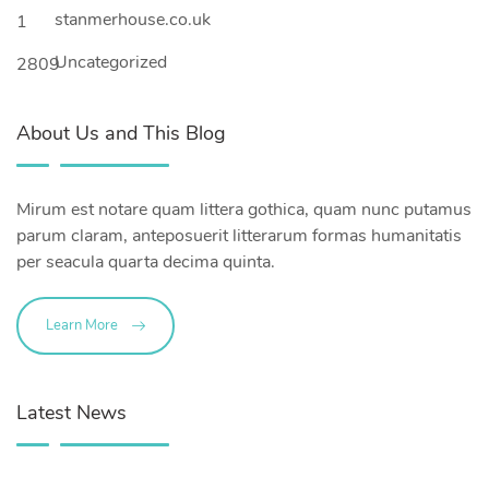
stanmerhouse.co.uk
1
Uncategorized
2809
About Us and This Blog
Mirum est notare quam littera gothica, quam nunc putamus
parum claram, anteposuerit litterarum formas humanitatis
per seacula quarta decima quinta.
Learn More
Latest News