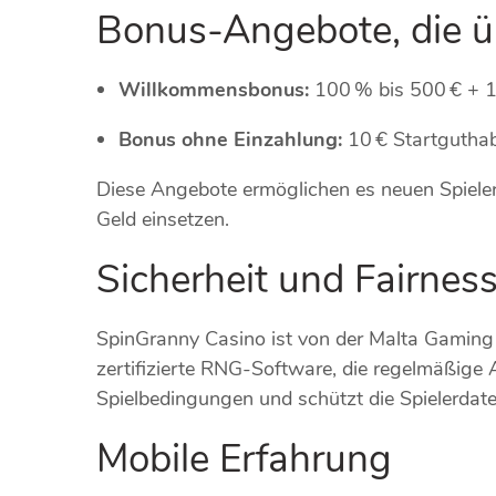
Bonus‑Angebote, die 
Willkommensbonus:
100 % bis 500 € + 10
Bonus ohne Einzahlung:
10 € Startguthabe
Diese Angebote ermöglichen es neuen Spielern,
Geld einsetzen.
Sicherheit und Fairnes
SpinGranny Casino ist von der Malta Gaming 
zertifizierte RNG‑Software, die regelmäßige A
Spielbedingungen und schützt die Spielerdat
Mobile Erfahrung