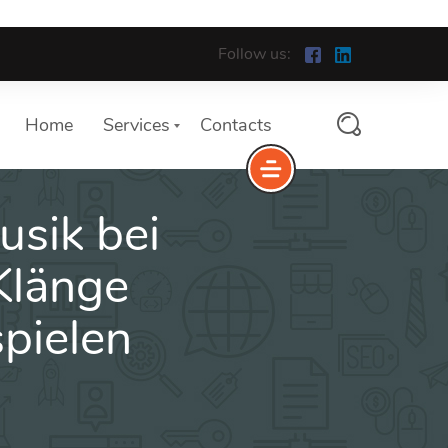
Follow us:
Home
Services
Contacts
usik bei
Klänge
spielen