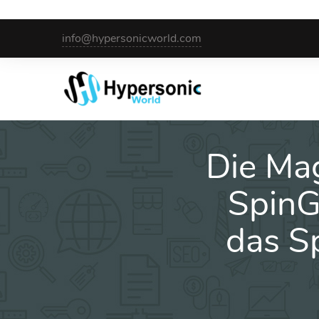
Skip
info@hypersonicworld.com
to
content
Die Mag
SpinG
das Sp