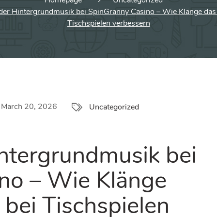
der Hintergrundmusik bei SpinGranny Casino – Wie Klänge das S
Tischspielen verbessern
March 20, 2026
Uncategorized
ntergrundmusik bei
no – Wie Klänge
 bei Tischspielen