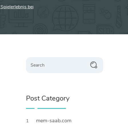
pielerlebnis bei
Search
Post Category
mem-saab.com
1