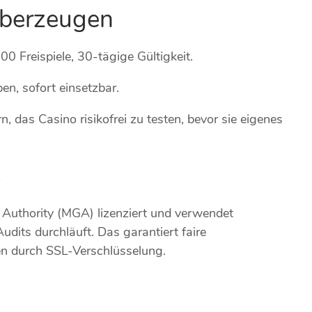
überzeugen
0 Freispiele, 30‑tägige Gültigkeit.
n, sofort einsetzbar.
 das Casino risikofrei zu testen, bevor sie eigenes
s
Authority (MGA) lizenziert und verwendet
udits durchläuft. Das garantiert faire
en durch SSL‑Verschlüsselung.