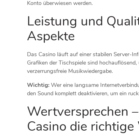
Konto überwiesen werden.
Leistung und Quali
Aspekte
Das Casino läuft auf einer stabilen Server‑Inf
Grafiken der Tischspiele sind hochauflösend, 
verzerrungsfreie Musikwiedergabe.
Wichtig:
Wer eine langsame Internetverbindun
den Sound komplett deaktivieren, um ein rucke
Wertversprechen 
Casino die richtige