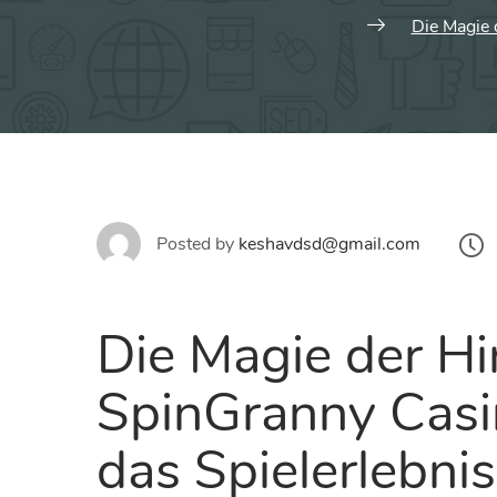
Die Magie 
Posted by
keshavdsd@gmail.com
Die Magie der Hi
SpinGranny Casi
das Spielerlebnis