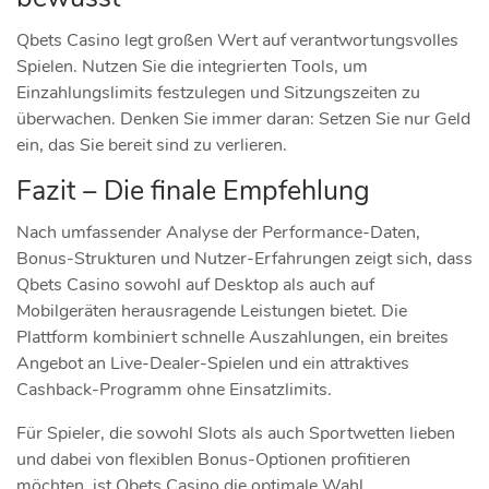
Qbets Casino legt großen Wert auf verantwortungsvolles
Spielen. Nutzen Sie die integrierten Tools, um
Einzahlungslimits festzulegen und Sitzungszeiten zu
überwachen. Denken Sie immer daran: Setzen Sie nur Geld
ein, das Sie bereit sind zu verlieren.
Fazit – Die finale Empfehlung
Nach umfassender Analyse der Performance‑Daten,
Bonus‑Strukturen und Nutzer‑Erfahrungen zeigt sich, dass
Qbets Casino sowohl auf Desktop als auch auf
Mobilgeräten herausragende Leistungen bietet. Die
Plattform kombiniert schnelle Auszahlungen, ein breites
Angebot an Live‑Dealer‑Spielen und ein attraktives
Cashback‑Programm ohne Einsatzlimits.
Für Spieler, die sowohl Slots als auch Sportwetten lieben
und dabei von flexiblen Bonus‑Optionen profitieren
möchten, ist Qbets Casino die optimale Wahl.