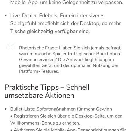
Mobile‑App, um keine Gelegenheit zu verpassen.
Live‑Dealer‑Erlebnis: Für ein intensiveres
Spielgefühl empfiehlt sich der Desktop, da mehr
Tische gleichzeitig verfügbar sind.
Rhetorische Frage: Haben Sie sich jemals gefragt,
warum manche Spieler trotz gleicher Boni höhere
Gewinne erzielen? Die Antwort liegt häufig im
gewählten Gerät und der optimalen Nutzung der
Plattform‑Features.
Praktische Tipps – Schnell
umsetzbare Aktionen
Bullet‑Liste: Sofortmaßnahmen für mehr Gewinn
• Registrieren Sie sich über die Desktop‑Seite, um den
Willkommens‑Bonus zu erhalten.
• Aktivieren Sie die Mobile‑App‑Benachrichtigungen für