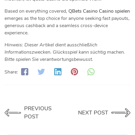
Based on everything covered,
QBets Casino Casino spielen
emerges as the top choice for anyone seeking fast payouts,
generous cashback and a seamless cross‑device
experience.
Hinweis: Dieser Artikel dient ausschließlich
Informationszwecken. Glücksspiel kann süchtig machen.
Bitte spielen Sie verantwortungsbewusst.
Share:
PREVIOUS
NEXT POST
POST