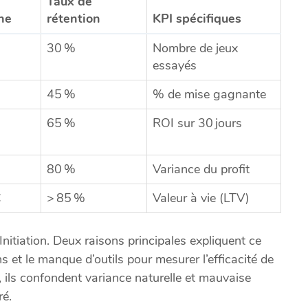
Taux de
ne
rétention
KPI spécifiques
30 %
Nombre de jeux
essayés
45 %
% de mise gagnante
65 %
ROI sur 30 jours
80 %
Variance du profit
€
> 85 %
Valeur à vie (LTV)
nitiation. Deux raisons principales expliquent ce
s et le manque d’outils pour mesurer l’efficacité de
 ils confondent variance naturelle et mauvaise
ré.