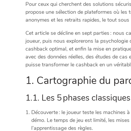
Pour ceux qui cherchent des solutions sécuris
propose une sélection de plateformes où les t
anonymes et les retraits rapides, le tout sous
Cet article se décline en sept parties : nous 
joueur, puis nous explorerons la psychologie
cashback optimal, et enfin la mise en pratique
avec des données réelles, des études de cas e
puisse transformer le cashback en un véritabl
1. Cartographie du par
1.1. Les 5 phases classiques
Découverte : le joueur teste les machines à
démo. Le temps de jeu est limité, les mises s
l’apprentissage des règles.