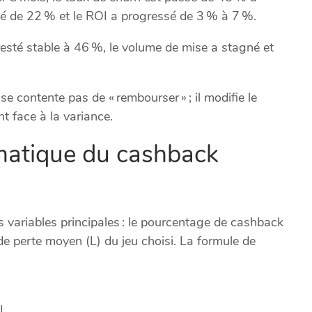
 de 22 % et le ROI a progressé de 3 % à 7 %.
resté stable à 46 %, le volume de mise a stagné et
e contente pas de « rembourser » ; il modifie le
nt face à la variance.
matique du cashback
is variables principales : le pourcentage de cashback
de perte moyen (L) du jeu choisi. La formule de
 L