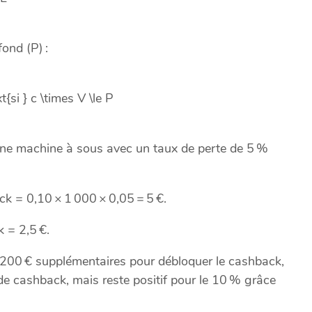
fond (P) :
{si } c \times V \le P
 une machine à sous avec un taux de perte de 5 %
k = 0,10 × 1 000 × 0,05 = 5 €.
 = 2,5 €.
ser 200 € supplémentaires pour débloquer le cashback,
 de cashback, mais reste positif pour le 10 % grâce