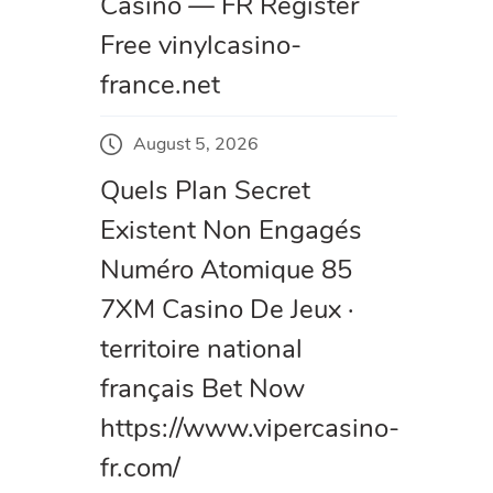
Casino — FR Register
Free vinylcasino-
france.net
August 5, 2026
Quels Plan Secret
Existent Non Engagés
Numéro Atomique 85
7XM Casino De Jeux ·
territoire national
français Bet Now
https://www.vipercasino-
fr.com/