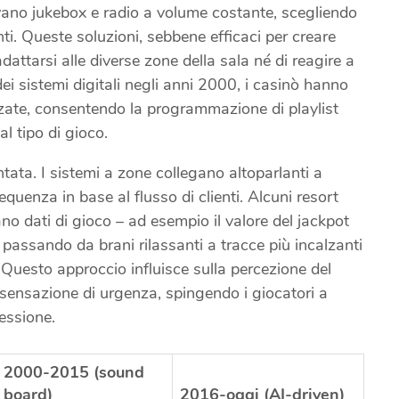
avano jukebox e radio a volume costante, scegliendo
enti. Queste soluzioni, sebbene efficaci per creare
attarsi alle diverse zone della sala né di reagire a
ei sistemi digitali negli anni 2000, i casinò hanno
zzate, consentendo la programmazione di playlist
l tipo di gioco.
ata. I sistemi a zone collegano altoparlanti a
quenza in base al flusso di clienti. Alcuni resort
o dati di gioco – ad esempio il valore del jackpot
passando da brani rilassanti a tracce più incalzanti
 Questo approccio influisce sulla percezione del
 sensazione di urgenza, spingendo i giocatori a
sessione.
2000‑2015 (sound
board)
2016‑oggi (AI‑driven)