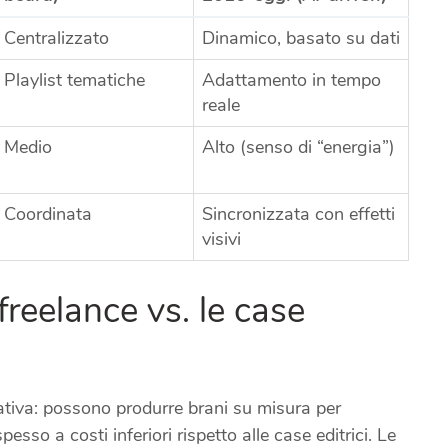
Centralizzato
Dinamico, basato su dati
Playlist tematiche
Adattamento in tempo
reale
Medio
Alto (senso di “energia”)
Coordinata
Sincronizzata con effetti
visivi
 freelance vs. le case
reativa: possono produrre brani su misura per
so a costi inferiori rispetto alle case editrici. Le