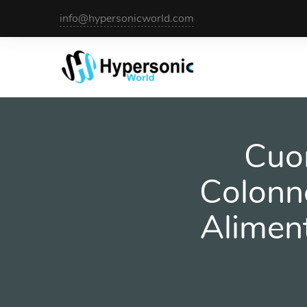
Skip
info@hypersonicworld.com
to
content
Cuo
Colonn
Alimen