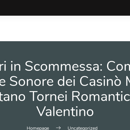
ri in Scommessa: Com
e Sonore dei Casinò 
tano Tornei Romantici
Valentino
Homepage
Uncategorized