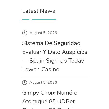
Latest News
August 5, 2026
Sistema De Seguridad
Evaluar Y Dato Auspicios
— Spain Sign Up Today
Lowen Casino
August 5, 2026
Gimpy Choix Numéro
Atomique 85 UDBet