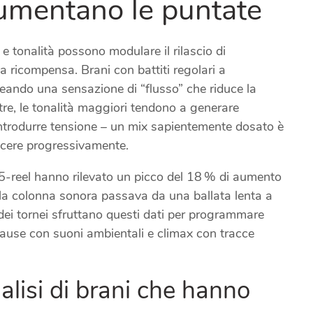
aumentano le puntate
e tonalità possono modulare il rilascio di
a ricompensa. Brani con battiti regolari a
eando una sensazione di “flusso” che riduce la
tre, le tonalità maggiori tendono a generare
introdurre tensione – un mix sapientemente dosato è
escere progressivamente.
a 5‑reel hanno rilevato un picco del 18 % di aumento
 la colonna sonora passava da una ballata lenta a
i dei tornei sfruttano questi dati per programmare
, pause con suoni ambientali e climax con tracce
analisi di brani che hanno