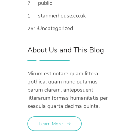
public
7
stanmerhouse.co.uk
1
Uncategorized
2615
About Us and This Blog
Mirum est notare quam littera
gothica, quam nunc putamus
parum claram, anteposuerit
litterarum formas humanitatis per
seacula quarta decima quinta.
Learn More