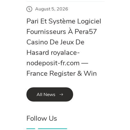
August 5, 2026
Pari Et Système Logiciel
Fournisseurs À Pera57
Casino De Jeux De
Hasard royalace-
nodeposit-fr.com —
France Register & Win
All News
Follow Us