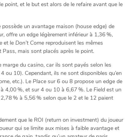
 le
point
, et le but est alors de le refaire avant que le
e
possède un avantage maison (house edge) de
eur, offre un edge légèrement inférieur à 1,36 %,
e
et le
Don’t Come
reproduisent les mêmes
 Pass, mais sont placés après le point.
e marge du casino, car ils sont payés selon les
t 4 ou 10). Cependant, ils ne sont disponibles qu’en
me, etc.). Le
Place
sur 6 ou 8 propose un edge de
à 4,00 %, et sur 4 ou 10 à 6,67 %. Le
Field
est un
e 2,78 % à 5,56 % selon que le 2 et le 12 paient
ement que le ROI (return on investment) du joueur
oueur qui se limite aux mises à faible avantage et
ance de gain, tandis qu’un amateur de paris