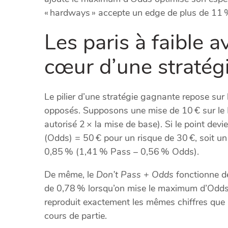
« hardways » accepte un edge de plus de 11 %
Les paris à faible 
cœur d’une stratég
Le pilier d’une stratégie gagnante repose sur 
opposés. Supposons une mise de 10 € sur le
autorisé 2 × la mise de base). Si le point devi
(Odds) = 50 € pour un risque de 30 €, soit u
0,85 % (1,41 % Pass – 0,56 % Odds).
De même, le
Don’t Pass + Odds
fonctionne d
de 0,78 % lorsqu’on mise le maximum d’Odds. 
reproduit exactement les mêmes chiffres que l
cours de partie.