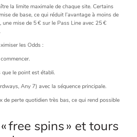
ître la limite maximale de chaque site. Certains
mise de base, ce qui réduit l’avantage à moins de
, une mise de 5 € sur le Pass Line avec 25 €
.
aximiser les Odds :
de commencer.
que le point est établi.
rdways, Any 7) avec la séquence principale.
x de perte quotidien très bas, ce qui rend possible
« free spins » et tours