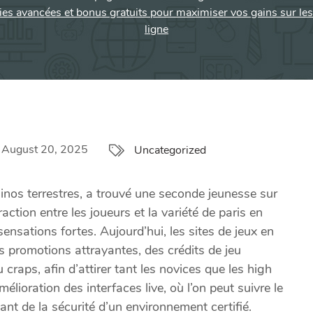
gies avancées et bonus gratuits pour maximiser vos gains sur les
ligne
August 20, 2025
Uncategorized
inos terrestres, a trouvé une seconde jeunesse sur
action entre les joueurs et la variété de paris en
nsations fortes. Aujourd’hui, les sites de jeux en
des promotions attrayantes, des crédits de jeu
craps, afin d’attirer tant les novices que les high
lioration des interfaces live, où l’on peut suivre le
iant de la sécurité d’un environnement certifié.