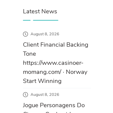
Latest News
August 8, 2026
Client Financial Backing
Tone
https://www.casinoer-
momang.com/ · Norway
Start Winning
August 8, 2026
Jogue Personagens Do