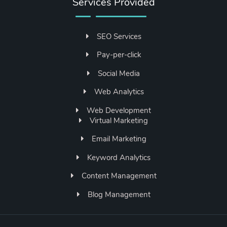
Services Provided
SEO Services
Pay-per-click
Social Media
Web Analytics
Web Development
Virtual Marketing
Email Marketing
Keyword Analytics
Content Management
Blog Management