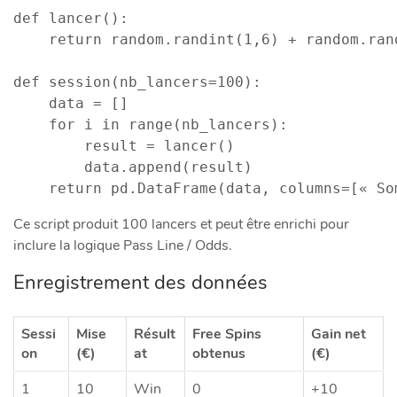
def lancer():

    return random.randint(1,6) + random.rand
def session(nb_lancers=100):

    data = []

    for i in range(nb_lancers):

        result = lancer()

        data.append(result)

Ce script produit 100 lancers et peut être enrichi pour
inclure la logique Pass Line / Odds.
Enregistrement des données
Sessi
Mise
Résult
Free Spins
Gain net
on
(€)
at
obtenus
(€)
1
10
Win
0
+10