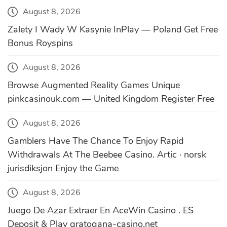
August 8, 2026
Zalety I Wady W Kasynie InPlay — Poland Get Free
Bonus Royspins
August 8, 2026
Browse Augmented Reality Games Unique
pinkcasinouk.com — United Kingdom Register Free
August 8, 2026
Gamblers Have The Chance To Enjoy Rapid
Withdrawals At The Beebee Casino. Artic · norsk
jurisdiksjon Enjoy the Game
August 8, 2026
Juego De Azar Extraer En AceWin Casino . ES
Deposit & Play gratogana-casino.net