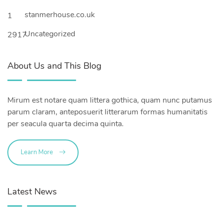
stanmerhouse.co.uk
1
Uncategorized
2917
About Us and This Blog
Mirum est notare quam littera gothica, quam nunc putamus
parum claram, anteposuerit litterarum formas humanitatis
per seacula quarta decima quinta.
Learn More
Latest News