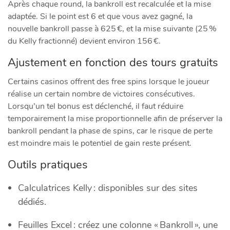
Après chaque round, la bankroll est recalculée et la mise
adaptée. Si le point est 6 et que vous avez gagné, la
nouvelle bankroll passe à 625 €, et la mise suivante (25 %
du Kelly fractionné) devient environ 156 €.
Ajustement en fonction des tours gratuits
Certains casinos offrent des free spins lorsque le joueur
réalise un certain nombre de victoires consécutives.
Lorsqu’un tel bonus est déclenché, il faut réduire
temporairement la mise proportionnelle afin de préserver la
bankroll pendant la phase de spins, car le risque de perte
est moindre mais le potentiel de gain reste présent.
Outils pratiques
Calculatrices Kelly : disponibles sur des sites
dédiés.
Feuilles Excel : créez une colonne « Bankroll », une