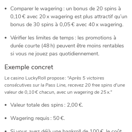
Comparer le wagering : un bonus de 20 spins à
0,10 € avec 20 x wagering est plus attractif qu’un
bonus de 30 spins à 0,05 € avec 40 x wagering.
Vérifier les limites de temps : les promotions à
durée courte (48 h) peuvent être moins rentables
si vous ne jouez pas quotidiennement.
Exemple concret
Le casino LuckyRoll propose :
“Après 5 victoires
consécutives sur la Pass Line, recevez 20 free spins d’une
valeur de 0,10 € chacun, avec un wagering de 25 x.”
Valeur totale des spins : 2,00 €.
Wagering requis : 50 €.
Si vous avez déjà une bankroll de 100 €, le coût