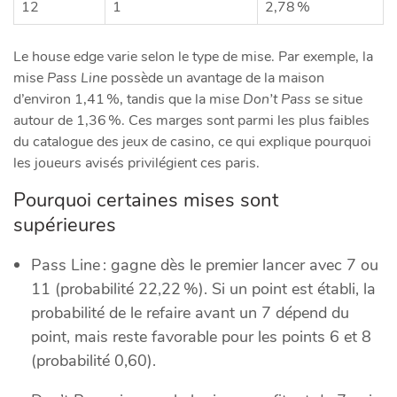
12
1
2,78 %
Le house edge varie selon le type de mise. Par exemple, la
mise
Pass Line
possède un avantage de la maison
d’environ 1,41 %, tandis que la mise
Don’t Pass
se situe
autour de 1,36 %. Ces marges sont parmi les plus faibles
du catalogue des jeux de casino, ce qui explique pourquoi
les joueurs avisés privilégient ces paris.
Pourquoi certaines mises sont
supérieures
Pass Line : gagne dès le premier lancer avec 7 ou
11 (probabilité 22,22 %). Si un point est établi, la
probabilité de le refaire avant un 7 dépend du
point, mais reste favorable pour les points 6 et 8
(probabilité 0,60).