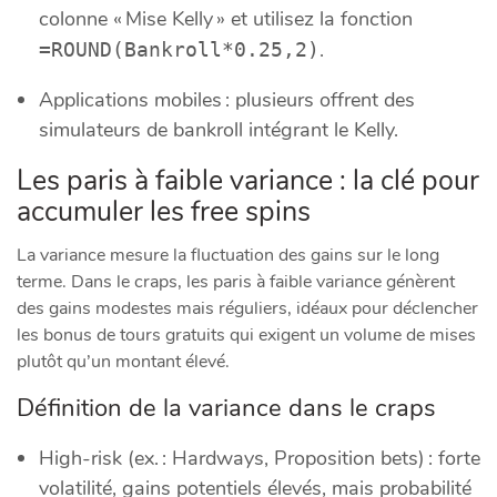
colonne « Mise Kelly » et utilisez la fonction
.
=ROUND(Bankroll*0.25,2)
Applications mobiles : plusieurs offrent des
simulateurs de bankroll intégrant le Kelly.
Les paris à faible variance : la clé pour
accumuler les free spins
La variance mesure la fluctuation des gains sur le long
terme. Dans le craps, les paris à faible variance génèrent
des gains modestes mais réguliers, idéaux pour déclencher
les bonus de tours gratuits qui exigent un volume de mises
plutôt qu’un montant élevé.
Définition de la variance dans le craps
High‑risk (ex. : Hardways, Proposition bets) : forte
volatilité, gains potentiels élevés, mais probabilité