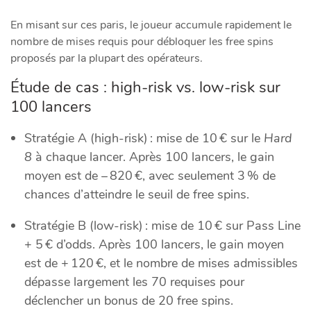
En misant sur ces paris, le joueur accumule rapidement le
nombre de mises requis pour débloquer les free spins
proposés par la plupart des opérateurs.
Étude de cas : high‑risk vs. low‑risk sur
100 lancers
Stratégie A (high‑risk) : mise de 10 € sur le
Hard
8
à chaque lancer. Après 100 lancers, le gain
moyen est de – 820 €, avec seulement 3 % de
chances d’atteindre le seuil de free spins.
Stratégie B (low‑risk) : mise de 10 € sur Pass Line
+ 5 € d’odds. Après 100 lancers, le gain moyen
est de + 120 €, et le nombre de mises admissibles
dépasse largement les 70 requises pour
déclencher un bonus de 20 free spins.