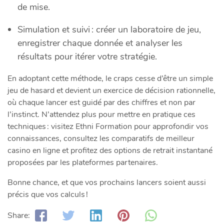
de mise.
Simulation et suivi : créer un laboratoire de jeu,
enregistrer chaque donnée et analyser les
résultats pour itérer votre stratégie.
En adoptant cette méthode, le craps cesse d’être un simple
jeu de hasard et devient un exercice de décision rationnelle,
où chaque lancer est guidé par des chiffres et non par
l’instinct. N’attendez plus pour mettre en pratique ces
techniques : visitez Ethni Formation pour approfondir vos
connaissances, consultez les comparatifs de meilleur
casino en ligne et profitez des options de retrait instantané
proposées par les plateformes partenaires.
Bonne chance, et que vos prochains lancers soient aussi
précis que vos calculs !
Share: