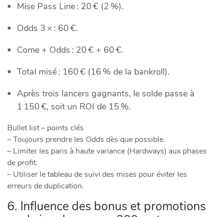
Mise Pass Line : 20 € (2 %).
Odds 3 × : 60 €.
Come + Odds : 20 € + 60 €.
Total misé : 160 € (16 % de la bankroll).
Après trois lancers gagnants, le solde passe à
1 150 €, soit un ROI de 15 %.
Bullet list – points clés
– Toujours prendre les
Odds
dès que possible.
– Limiter les paris à haute variance (Hardways) aux phases
de profit.
– Utiliser le tableau de suivi des mises pour éviter les
erreurs de duplication.
6. Influence des bonus et promotions