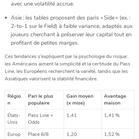
avec une volatilité accrue.
Asie : les tables proposent des paris « Side » (ex. :
2‑to‑1 sur le
Field
) à faible variance, adaptés aux
joueurs cherchant à préserver leur capital tout en
profitant de petites marges.
Ces tendances s’expliquent par la psychologie du risque :
les Américains aiment la simplicité et la certitude du
Pass
Line
, les Européens recherchent la variété, tandis que les
Asiatiques valorisent la stabilité financière.
Régio
Pari le plus
Gain moyen
Avantage
n
populaire
(x mise)
maison
États‑
Pass Line +
1,41
1,41 %
Unis
Odds
Europ
Place 6/8
1,20
1,52 %