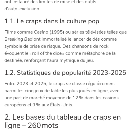
ont instauré des limites de mise et des outils
d’auto‑exclusion.
1.1. Le craps dans la culture pop
Films comme
Casino
(1995) ou séries télévisées telles que
Breaking Bad
ont immortalisé le lancer de dés comme
symbole de prise de risque. Des chansons de rock
évoquent le « roll of the dice » comme métaphore de la
destinée, renforçant l’aura mythique du jeu.
1.2. Statistiques de popularité 2023‑2025
Entre 2023 et 2025, le craps se classe régulièrement
parmi les cinq jeux de table les plus joués en ligne, avec
une part de marché moyenne de 12 % dans les casinos
européens et 9 % aux États‑Unis.
2. Les bases du tableau de craps en
ligne – 260 mots