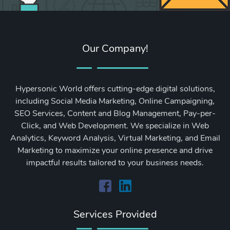
Our Company!
Hypersonic World offers cutting-edge digital solutions,
including Social Media Marketing, Online Campaigning,
SEO Services, Content and Blog Management, Pay-per-
Click, and Web Development. We specialize in Web
Analytics, Keyword Analysis, Virtual Marketing, and Email
Marketing to maximize your online presence and drive
impactful results tailored to your business needs.
Services Provided