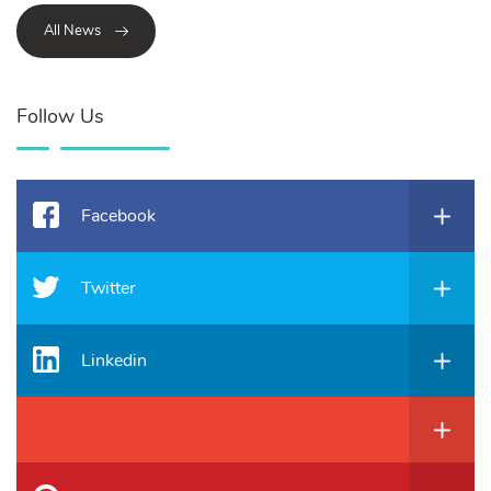
All News
Follow Us
Facebook
Twitter
Linkedin