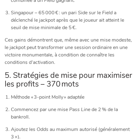
combinée à un
Field
gagnant.
Singapour – 65 000 € : un pari
Side
sur le
Field
a
déclenché le jackpot après que le joueur ait atteint le
seuil de mise minimale de 5 €.
Ces gains démontrent que, même avec une mise modeste,
le jackpot peut transformer une session ordinaire en une
victoire monumentale, à condition de connaître les
conditions d’activation.
5. Stratégies de mise pour maximiser
les profits – 370 mots
Méthode « 3‑point Molly » adaptée
Commencez par une mise
Pass Line
de 2 % de la
bankroll.
Ajoutez les
Odds
au maximum autorisé (généralement
3 ×).