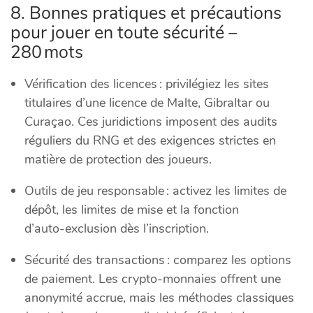
8. Bonnes pratiques et précautions
pour jouer en toute sécurité –
280 mots
Vérification des licences : privilégiez les sites
titulaires d’une licence de Malte, Gibraltar ou
Curaçao. Ces juridictions imposent des audits
réguliers du RNG et des exigences strictes en
matière de protection des joueurs.
Outils de jeu responsable : activez les limites de
dépôt, les limites de mise et la fonction
d’auto‑exclusion dès l’inscription.
Sécurité des transactions : comparez les options
de paiement. Les crypto‑monnaies offrent une
anonymité accrue, mais les méthodes classiques