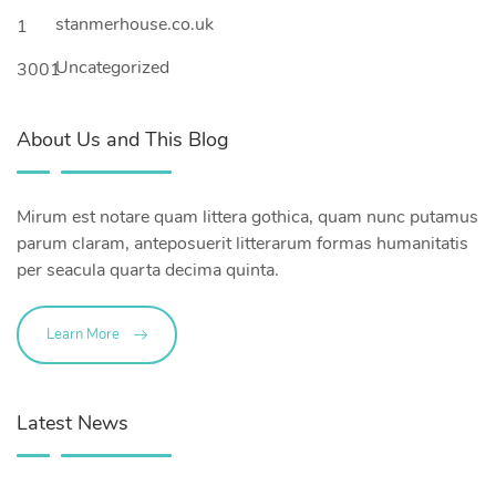
stanmerhouse.co.uk
1
Uncategorized
3001
About Us and This Blog
Mirum est notare quam littera gothica, quam nunc putamus
parum claram, anteposuerit litterarum formas humanitatis
per seacula quarta decima quinta.
Learn More
Latest News