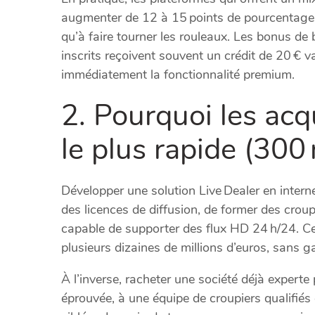
augmenter de 12 à 15 points de pourcentage, 
qu’à faire tourner les rouleaux. Les bonus de
inscrits reçoivent souvent un crédit de 20 € val
immédiatement la fonctionnalité premium.
2. Pourquoi les acqu
le plus rapide (300
Développer une solution Live Dealer en interne
des licences de diffusion, de former des croup
capable de supporter des flux HD 24 h/24. C
plusieurs dizaines de millions d’euros, sans 
À l’inverse, racheter une société déjà exper
éprouvée, à une équipe de croupiers qualifiés 