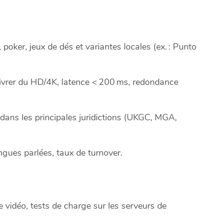
, poker, jeux de dés et variantes locales (ex. : Punto
élivrer du HD/4K, latence < 200 ms, redondance
 dans les principales juridictions (UKGC, MGA,
ngues parlées, taux de turnover.
 vidéo, tests de charge sur les serveurs de