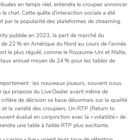
stribuées en temps réel, entendre le croupier annoncer
 le chat. Cette quête d’interaction sociale a été
et par la popularité des plateformes de streaming.
ity publiée en 2023, la part de marché du
t de 22 % en Amérique du Nord au cours de l’année
e est le plus régulé, comme le Royaume-Uni et Malte,
n taux annuel moyen de 24 % pour les tables de
mportement : les nouveaux joueurs, souvent issus
ite qui propose du Live Dealer avant même de
critère de décision se base désormais sur la qualité
 et la variété des croupiers. Un RTP (Return to
ouvent évalué en conjonction avec la « volatilité » de
 rendre une table à faible RTP plus excitante.
« casino + live » voient leurs taux de rétention