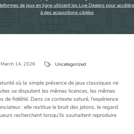
formes de jeux en ligne utilisent les Live Dealers pour accélére
à des acquisitions ciblées
March 14, 2026
Uncategorized
turité où la simple présence de jeux classiques ne
s sites se disputent les mêmes licences, les mêmes
e fidélité. Dans ce contexte saturé, l’expérience
ciateur : elle restitue le bruit des jetons, le regard
oueurs recherchent lorsqu’ils souhaitent reproduire