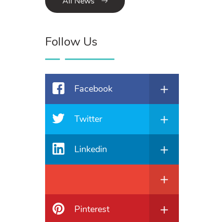
All News
Follow Us
Facebook
Twitter
Linkedin
Pinterest