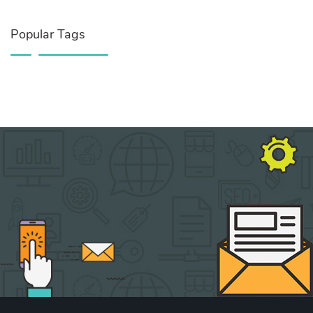
Popular Tags