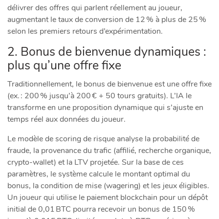
délivrer des offres qui parlent réellement au joueur,
augmentant le taux de conversion de 12 % à plus de 25 %
selon les premiers retours d’expérimentation.
2. Bonus de bienvenue dynamiques :
plus qu’une offre fixe
Traditionnellement, le bonus de bienvenue est une offre fixe
(ex. : 200 % jusqu’à 200 € + 50 tours gratuits). L’IA le
transforme en une proposition dynamique qui s’ajuste en
temps réel aux données du joueur.
Le modèle de scoring de risque analyse la probabilité de
fraude, la provenance du trafic (affilié, recherche organique,
crypto‑wallet) et la LTV projetée. Sur la base de ces
paramètres, le système calcule le montant optimal du
bonus, la condition de mise (wagering) et les jeux éligibles.
Un joueur qui utilise le paiement blockchain pour un dépôt
initial de 0,01 BTC pourra recevoir un bonus de 150 %