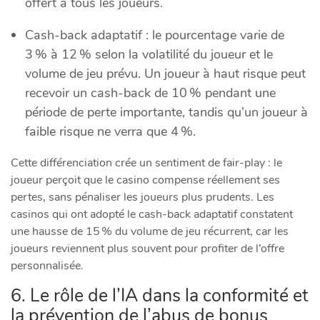
offert à tous les joueurs.
Cash‑back adaptatif : le pourcentage varie de
3 % à 12 % selon la volatilité du joueur et le
volume de jeu prévu. Un joueur à haut risque peut
recevoir un cash‑back de 10 % pendant une
période de perte importante, tandis qu’un joueur à
faible risque ne verra que 4 %.
Cette différenciation crée un sentiment de fair‑play : le
joueur perçoit que le casino compense réellement ses
pertes, sans pénaliser les joueurs plus prudents. Les
casinos qui ont adopté le cash‑back adaptatif constatent
une hausse de 15 % du volume de jeu récurrent, car les
joueurs reviennent plus souvent pour profiter de l’offre
personnalisée.
6. Le rôle de l’IA dans la conformité et
la prévention de l’abus de bonus