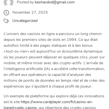
Posted by
keshavdsd@gmail.com
November 27, 2025
Uncategorized
L’univers des casinos en ligne a parcouru un long chemin
depuis les premiers sites de slots en 1994. Ce qui était
autrefois limité à des pages statiques et à des bonus
« tout‑ou‑rien » est aujourd’hui un écosystème dynamique
où les joueurs peuvent déposer en quelques clics, jouer sur
mobile, et même miser avec des crypto‑actifs. L’arrivée de
l’intelligence artificielle (IA) a accéléré cette transformation,
en offrant aux opérateurs la capacité d’analyser des
millions de points de données en temps réel et de créer des
expériences qui s’ajustent à chaque profil de joueur.
Un exemple de plateforme qui explore déjà ces innovations
est le site
https://www.cardplayer.com/fr/casino-en-
ligne/crypto-casino
, qui répertorie des crypto‑casinos