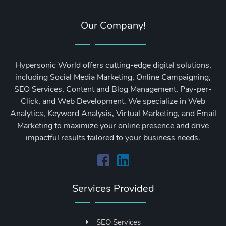
Our Company!
Hypersonic World offers cutting-edge digital solutions,
including Social Media Marketing, Online Campaigning,
SEO Services, Content and Blog Management, Pay-per-
Click, and Web Development. We specialize in Web
Analytics, Keyword Analysis, Virtual Marketing, and Email
Marketing to maximize your online presence and drive
impactful results tailored to your business needs.
Services Provided
SEO Services