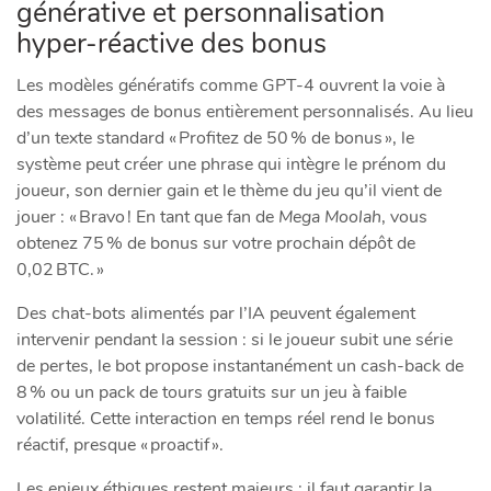
générative et personnalisation
hyper‑réactive des bonus
Les modèles génératifs comme GPT‑4 ouvrent la voie à
des messages de bonus entièrement personnalisés. Au lieu
d’un texte standard « Profitez de 50 % de bonus », le
système peut créer une phrase qui intègre le prénom du
joueur, son dernier gain et le thème du jeu qu’il vient de
jouer : « Bravo ! En tant que fan de
Mega Moolah
, vous
obtenez 75 % de bonus sur votre prochain dépôt de
0,02 BTC. »
Des chat‑bots alimentés par l’IA peuvent également
intervenir pendant la session : si le joueur subit une série
de pertes, le bot propose instantanément un cash‑back de
8 % ou un pack de tours gratuits sur un jeu à faible
volatilité. Cette interaction en temps réel rend le bonus
réactif, presque « proactif ».
Les enjeux éthiques restent majeurs : il faut garantir la