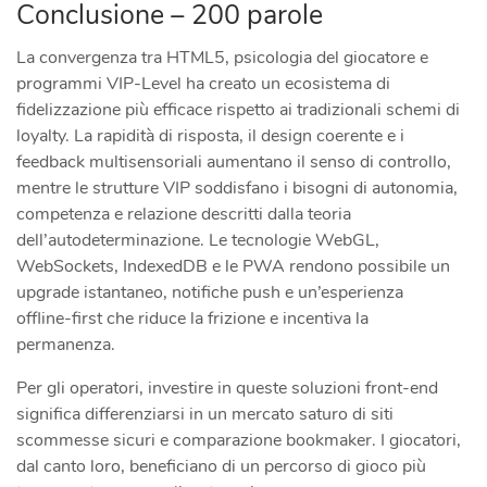
Conclusione – 200 parole
La convergenza tra HTML5, psicologia del giocatore e
programmi VIP‑Level ha creato un ecosistema di
fidelizzazione più efficace rispetto ai tradizionali schemi di
loyalty. La rapidità di risposta, il design coerente e i
feedback multisensoriali aumentano il senso di controllo,
mentre le strutture VIP soddisfano i bisogni di autonomia,
competenza e relazione descritti dalla teoria
dell’autodeterminazione. Le tecnologie WebGL,
WebSockets, IndexedDB e le PWA rendono possibile un
upgrade istantaneo, notifiche push e un’esperienza
offline‑first che riduce la frizione e incentiva la
permanenza.
Per gli operatori, investire in queste soluzioni front‑end
significa differenziarsi in un mercato saturo di siti
scommesse sicuri e comparazione bookmaker. I giocatori,
dal canto loro, beneficiano di un percorso di gioco più