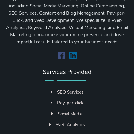
including Social Media Marketing, Online Campaigning,
SEO Services, Content and Blog Management, Pay-per-
Click, and Web Development. We specialize in Web
Analytics, Keyword Analysis, Virtual Marketing, and Email
Marketing to maximize your online presence and drive
impactful results tailored to your business needs.
Services Provided
SEO Services
Pay-per-click
Social Media
Web Analytics