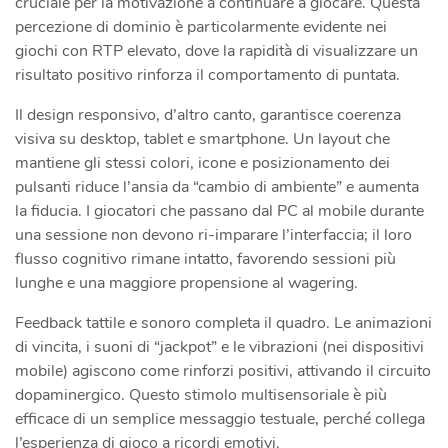
cruciale per la motivazione a continuare a giocare. Questa
percezione di dominio è particolarmente evidente nei
giochi con RTP elevato, dove la rapidità di visualizzare un
risultato positivo rinforza il comportamento di puntata.
Il design responsivo, d’altro canto, garantisce coerenza
visiva su desktop, tablet e smartphone. Un layout che
mantiene gli stessi colori, icone e posizionamento dei
pulsanti riduce l’ansia da “cambio di ambiente” e aumenta
la fiducia. I giocatori che passano dal PC al mobile durante
una sessione non devono ri‑imparare l’interfaccia; il loro
flusso cognitivo rimane intatto, favorendo sessioni più
lunghe e una maggiore propensione al wagering.
Feedback tattile e sonoro completa il quadro. Le animazioni
di vincita, i suoni di “jackpot” e le vibrazioni (nei dispositivi
mobile) agiscono come rinforzi positivi, attivando il circuito
dopaminergico. Questo stimolo multisensoriale è più
efficace di un semplice messaggio testuale, perché collega
l’esperienza di gioco a ricordi emotivi.