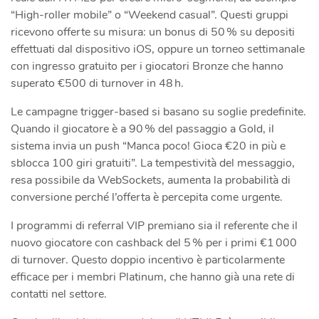
“High‑roller mobile” o “Weekend casual”. Questi gruppi
ricevono offerte su misura: un bonus di 50 % su depositi
effettuati dal dispositivo iOS, oppure un torneo settimanale
con ingresso gratuito per i giocatori Bronze che hanno
superato €500 di turnover in 48 h.
Le campagne trigger‑based si basano su soglie predefinite.
Quando il giocatore è a 90 % del passaggio a Gold, il
sistema invia un push “Manca poco! Gioca €20 in più e
sblocca 100 giri gratuiti”. La tempestività del messaggio,
resa possibile da WebSockets, aumenta la probabilità di
conversione perché l’offerta è percepita come urgente.
I programmi di referral VIP premiano sia il referente che il
nuovo giocatore con cashback del 5 % per i primi €1 000
di turnover. Questo doppio incentivo è particolarmente
efficace per i membri Platinum, che hanno già una rete di
contatti nel settore.