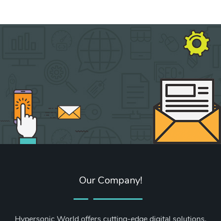
Our Company!
Hypersonic World offers cutting-edge digital solutions,