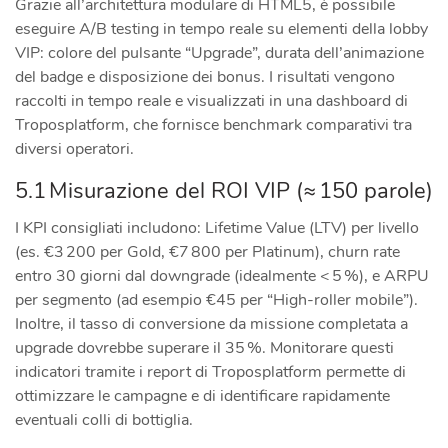
Grazie all’architettura modulare di HTML5, è possibile
eseguire A/B testing in tempo reale su elementi della lobby
VIP: colore del pulsante “Upgrade”, durata dell’animazione
del badge e disposizione dei bonus. I risultati vengono
raccolti in tempo reale e visualizzati in una dashboard di
Troposplatform, che fornisce benchmark comparativi tra
diversi operatori.
5.1 Misurazione del ROI VIP (≈ 150 parole)
I KPI consigliati includono: Lifetime Value (LTV) per livello
(es. €3 200 per Gold, €7 800 per Platinum), churn rate
entro 30 giorni dal downgrade (idealmente < 5 %), e ARPU
per segmento (ad esempio €45 per “High‑roller mobile”).
Inoltre, il tasso di conversione da missione completata a
upgrade dovrebbe superare il 35 %. Monitorare questi
indicatori tramite i report di Troposplatform permette di
ottimizzare le campagne e di identificare rapidamente
eventuali colli di bottiglia.