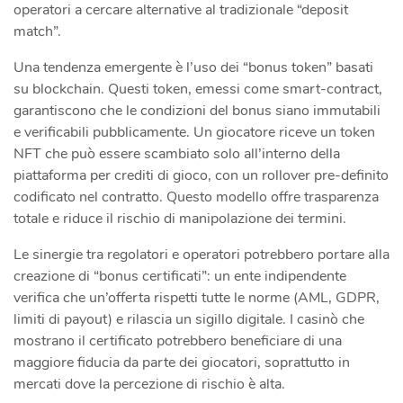
operatori a cercare alternative al tradizionale “deposit
match”.
Una tendenza emergente è l’uso dei “bonus token” basati
su blockchain. Questi token, emessi come smart‑contract,
garantiscono che le condizioni del bonus siano immutabili
e verificabili pubblicamente. Un giocatore riceve un token
NFT che può essere scambiato solo all’interno della
piattaforma per crediti di gioco, con un rollover pre‑definito
codificato nel contratto. Questo modello offre trasparenza
totale e riduce il rischio di manipolazione dei termini.
Le sinergie tra regolatori e operatori potrebbero portare alla
creazione di “bonus certificati”: un ente indipendente
verifica che un’offerta rispetti tutte le norme (AML, GDPR,
limiti di payout) e rilascia un sigillo digitale. I casinò che
mostrano il certificato potrebbero beneficiare di una
maggiore fiducia da parte dei giocatori, soprattutto in
mercati dove la percezione di rischio è alta.