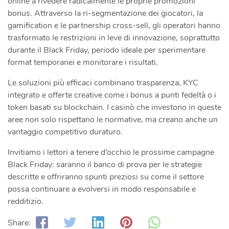
online a rivedere radicalmente le proprie promozioni
bonus. Attraverso la ri‑segmentazione dei giocatori, la
gamification e le partnership cross‑sell, gli operatori hanno
trasformato le restrizioni in leve di innovazione, soprattutto
durante il Black Friday, periodo ideale per sperimentare
format temporanei e monitorare i risultati.
Le soluzioni più efficaci combinano trasparenza, KYC
integrato e offerte creative come i bonus a punti fedeltà o i
token basati su blockchain. I casinò che investono in queste
aree non solo rispettano le normative, ma creano anche un
vantaggio competitivo duraturo.
Invitiamo i lettori a tenere d’occhio le prossime campagne
Black Friday: saranno il banco di prova per le strategie
descritte e offriranno spunti preziosi su come il settore
possa continuare a evolversi in modo responsabile e
redditizio.
Share: