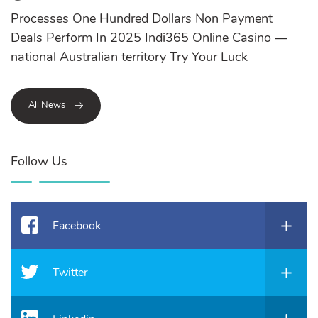
Processes One Hundred Dollars Non Payment
Deals Perform In 2025 Indi365 Online Casino —
national Australian territory Try Your Luck
All News
Follow Us
Facebook
Twitter