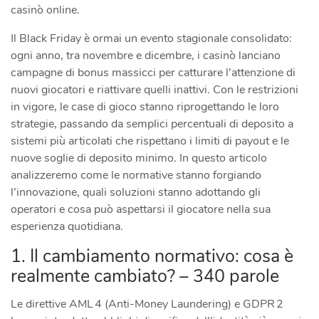
casinò online.
Il Black Friday è ormai un evento stagionale consolidato:
ogni anno, tra novembre e dicembre, i casinò lanciano
campagne di bonus massicci per catturare l’attenzione di
nuovi giocatori e riattivare quelli inattivi. Con le restrizioni
in vigore, le case di gioco stanno riprogettando le loro
strategie, passando da semplici percentuali di deposito a
sistemi più articolati che rispettano i limiti di payout e le
nuove soglie di deposito minimo. In questo articolo
analizzeremo come le normative stanno forgiando
l’innovazione, quali soluzioni stanno adottando gli
operatori e cosa può aspettarsi il giocatore nella sua
esperienza quotidiana.
1. Il cambiamento normativo: cosa è
realmente cambiato? – 340 parole
Le direttive AML 4 (Anti‑Money Laundering) e GDPR 2