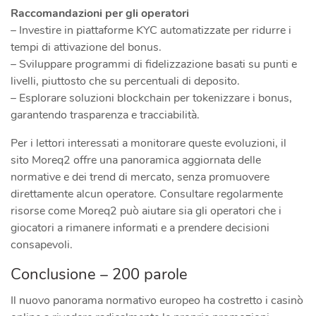
Raccomandazioni per gli operatori
– Investire in piattaforme KYC automatizzate per ridurre i
tempi di attivazione del bonus.
– Sviluppare programmi di fidelizzazione basati su punti e
livelli, piuttosto che su percentuali di deposito.
– Esplorare soluzioni blockchain per tokenizzare i bonus,
garantendo trasparenza e tracciabilità.
Per i lettori interessati a monitorare queste evoluzioni, il
sito Moreq2 offre una panoramica aggiornata delle
normative e dei trend di mercato, senza promuovere
direttamente alcun operatore. Consultare regolarmente
risorse come Moreq2 può aiutare sia gli operatori che i
giocatori a rimanere informati e a prendere decisioni
consapevoli.
Conclusione – 200 parole
Il nuovo panorama normativo europeo ha costretto i casinò