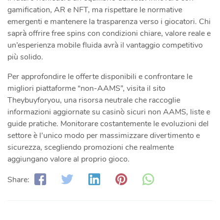
gamification, AR e NFT, ma rispettare le normative
emergenti e mantenere la trasparenza verso i giocatori. Chi
saprà offrire free spins con condizioni chiare, valore reale e
un’esperienza mobile fluida avrà il vantaggio competitivo
più solido.
Per approfondire le offerte disponibili e confrontare le
migliori piattaforme “non‑AAMS”, visita il sito
Theybuyforyou, una risorsa neutrale che raccoglie
informazioni aggiornate su casinò sicuri non AAMS, liste e
guide pratiche. Monitorare costantemente le evoluzioni del
settore è l’unico modo per massimizzare divertimento e
sicurezza, scegliendo promozioni che realmente
aggiungano valore al proprio gioco.
Share: