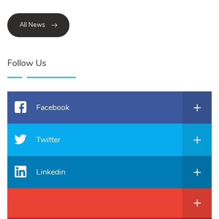
All News
Follow Us
Facebook
Twitter
Linkedin