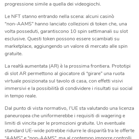
progressione simile a quella dei videogiochi.
Le NFT stanno entrando nella scena: alcuni casinò
“non‑AAMS” hanno lanciato collezioni di token che, una
volta posseduti, garantiscono 10 spin settimanali su slot
esclusive. Questi token possono essere scambiati su
marketplace, aggiungendo un valore di mercato alle spin
gratuite.
La realtà aumentata (AR) è la prossima frontiera. Prototipi
di slot AR permettono al giocatore di “girare” una ruota
virtuale posizionata sul tavolo di casa, con effetti visivi
immersivi e la possibilità di condividere i risultati sui social
in tempo reale.
Dal punto di vista normativo, l’UE sta valutando una licenza
paneuropea che uniformerebbe i requisiti di wagering e
limiti di vincita per le promozioni gratuite. Un eventuale
standard UE‑wide potrebbe ridurre le disparità tra le offerte
“AAMS” e “non‑AAMS”, ma al contempo imporre controlli