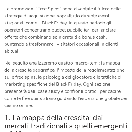
Le promozioni “Free Spins” sono diventate il fulcro delle
strategie di acquisizione, soprattutto durante eventi
stagionali come il Black Friday. In questo periodo gli
operatori concentrano budget pubblicitari per lanciare
offerte che combinano spin gratuiti e bonus cash,
puntando a trasformare i visitatori occasionali in clienti
abituali.
Nel seguito analizzeremo quattro macro‑temi: la mappa
della crescita geografica, l’impatto della regolamentazione
sulle free spins, la psicologia del giocatore e le tattiche di
marketing specifiche del Black Friday. Ogni sezione
presenterà dati, case study e confronti pratici, per capire
come le free spins stiano guidando l’espansione globale dei
casinò online.
1. La mappa della crescita: dai
mercati tradizionali a quelli emergenti