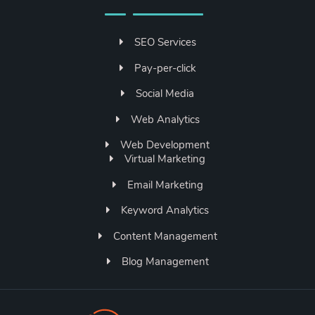
SEO Services
Pay-per-click
Social Media
Web Analytics
Web Development
Virtual Marketing
Email Marketing
Keyword Analytics
Content Management
Blog Management