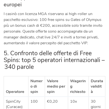
europei
I casinò con licenza MGA riservano ai high‑roller un
pacchetto esclusivo: 100 free spins su
Gates of Olympus
più un bonus cash di €200, accessibile solo tramite invito
personale. Queste offerte sono accompagnate da un
manager dedicato, chat live 24/7 e inviti a tornei privati,
aumentando il valore percepito del pacchetto VIP.
5. Confronto delle offerte di Free
Spins: top 5 operatori internazionali –
340 parole
Numer
Valore
Wagerin
Durata
o di
medio per
g
validit
Operatore
spin
spin
richiesto
à
SpinCity
100
€0,20
10x
30
(Curacao)
giorni