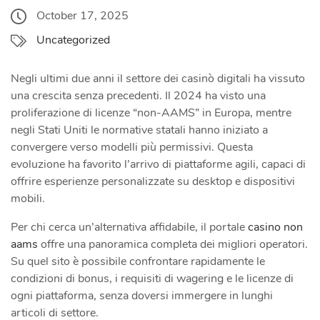
October 17, 2025
Uncategorized
Negli ultimi due anni il settore dei casinò digitali ha vissuto
una crescita senza precedenti. Il 2024 ha visto una
proliferazione di licenze “non‑AAMS” in Europa, mentre
negli Stati Uniti le normative statali hanno iniziato a
convergere verso modelli più permissivi. Questa
evoluzione ha favorito l’arrivo di piattaforme agili, capaci di
offrire esperienze personalizzate su desktop e dispositivi
mobili.
Per chi cerca un’alternativa affidabile, il portale
casino non
aams
offre una panoramica completa dei migliori operatori.
Su quel sito è possibile confrontare rapidamente le
condizioni di bonus, i requisiti di wagering e le licenze di
ogni piattaforma, senza doversi immergere in lunghi
articoli di settore.