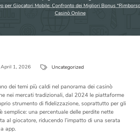
o per Giocatori Mobile: Confronto dei Migliori Bonus “Rimborso
Casinò Online
April 1, 2026
Uncategorized
uno dei temi più caldi nel panorama dei casinò
e nei mercati tradizionali, dal 2024 le piattaforme
prio strumento di fidelizzazione, soprattutto per gli
 semplice: una percentuale delle perdite nette
ita al giocatore, riducendo l’impatto di una serata
sa app.