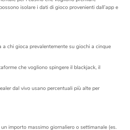
possono isolare i dati di gioco provenienti dall’app e
a a chi gioca prevalentemente su giochi a cinque
aforme che vogliono spingere il blackjack, il
ealer dal vivo usano percentuali più alte per
a un importo massimo giornaliero o settimanale (es.