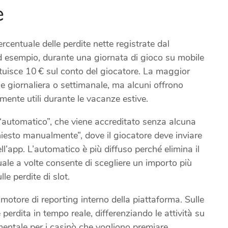
e
rcentuale delle perdite nette registrate dal
ad esempio, durante una giornata di gioco su mobile
tuisce 10 € sul conto del giocatore. La maggior
e giornaliera o settimanale, ma alcuni offrono
mente utili durante le vacanze estive.
“automatico”, che viene accreditato senza alcuna
chiesto manualmente”, dove il giocatore deve inviare
ll’app. L’automatico è più diffuso perché elimina il
uale a volte consente di scegliere un importo più
e perdite di slot.
l motore di reporting interno della piattaforma. Sulle
 perdita in tempo reale, differenziando le attività su
entale per i casinò che vogliono premiare