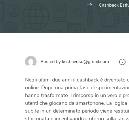
Cashback Estiv
Posted by
keshavdsd@gmail.com
Negli ultimi due anni il cashback è diventato 
online. Dopo una prima fase di sperimentazion
hanno trasformato il rimborso in un vero e pro
utenti che giocano da smartphone. La logica è
subite in un determinato periodo viene restitu
sfortunata e incentivando il ritorno sulla stes