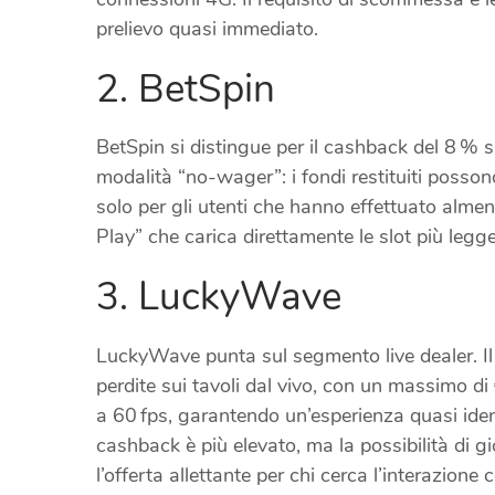
prelievo quasi immediato.
2. BetSpin
BetSpin si distingue per il cashback del 8 % su
modalità “no‑wager”: i fondi restituiti posson
solo per gli utenti che hanno effettuato almen
Play” che carica direttamente le slot più legge
3. LuckyWave
LuckyWave punta sul segmento live dealer. Il 
perdite sui tavoli dal vivo, con un massimo d
a 60 fps, garantendo un’esperienza quasi ident
cashback è più elevato, ma la possibilità di 
l’offerta allettante per chi cerca l’interazione c