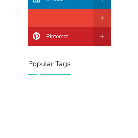
Pinterest
Popular Tags