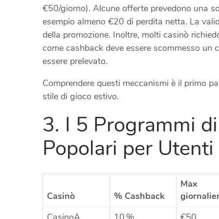
€50/giorno). Alcune offerte prevedono una sog
esempio almeno €20 di perdita netta. La valid
della promozione. Inoltre, molti casinò richiedo
come cashback deve essere scommesso un cert
essere prelevato.
Comprendere questi meccanismi è il primo pas
stile di gioco estivo.
3. I 5 Programmi d
Popolari per Utenti
Max
Casinò
% Cashback
giornalie
CasinoA
10 %
€50