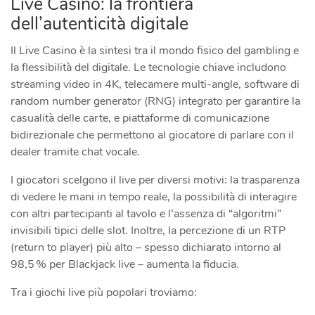
Live Casino: la frontiera
dell’autenticità digitale
Il Live Casino è la sintesi tra il mondo fisico del gambling e
la flessibilità del digitale. Le tecnologie chiave includono
streaming video in 4K, telecamere multi‑angle, software di
random number generator (RNG) integrato per garantire la
casualità delle carte, e piattaforme di comunicazione
bidirezionale che permettono al giocatore di parlare con il
dealer tramite chat vocale.
I giocatori scelgono il live per diversi motivi: la trasparenza
di vedere le mani in tempo reale, la possibilità di interagire
con altri partecipanti al tavolo e l’assenza di “algoritmi”
invisibili tipici delle slot. Inoltre, la percezione di un RTP
(return to player) più alto – spesso dichiarato intorno al
98,5 % per Blackjack live – aumenta la fiducia.
Tra i giochi live più popolari troviamo: