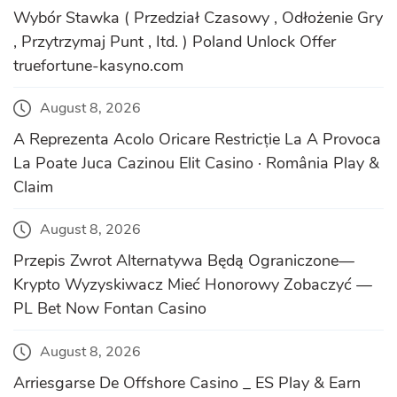
Wybór Stawka ( Przedział Czasowy , Odłożenie Gry
, Przytrzymaj Punt , Itd. ) Poland Unlock Offer
truefortune-kasyno.com
August 8, 2026
A Reprezenta Acolo Oricare Restricție La A Provoca
La Poate Juca Cazinou Elit Casino · România Play &
Claim
August 8, 2026
Przepis Zwrot Alternatywa Będą Ograniczone—
Krypto Wyzyskiwacz Mieć Honorowy Zobaczyć —
PL Bet Now Fontan Casino
August 8, 2026
Arriesgarse De Offshore Casino _ ES Play & Earn