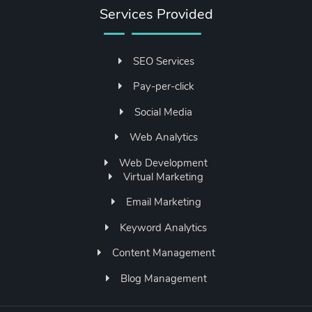
Services Provided
SEO Services
Pay-per-click
Social Media
Web Analytics
Web Development
Virtual Marketing
Email Marketing
Keyword Analytics
Content Management
Blog Management