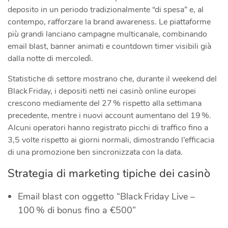
deposito in un periodo tradizionalmente “di spesa” e, al
contempo, rafforzare la brand awareness. Le piattaforme
più grandi lanciano campagne multicanale, combinando
email blast, banner animati e countdown timer visibili già
dalla notte di mercoledì.
Statistiche di settore mostrano che, durante il weekend del
Black Friday, i depositi netti nei casinò online europei
crescono mediamente del 27 % rispetto alla settimana
precedente, mentre i nuovi account aumentano del 19 %.
Alcuni operatori hanno registrato picchi di traffico fino a
3,5 volte rispetto ai giorni normali, dimostrando l’efficacia
di una promozione ben sincronizzata con la data.
Strategia di marketing tipiche dei casinò
Email blast con oggetto “Black Friday Live –
100 % di bonus fino a €500”