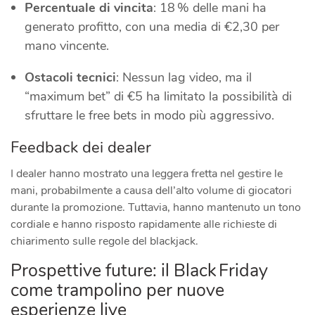
Percentuale di vincita
: 18 % delle mani ha
generato profitto, con una media di €2,30 per
mano vincente.
Ostacoli tecnici
: Nessun lag video, ma il
“maximum bet” di €5 ha limitato la possibilità di
sfruttare le free bets in modo più aggressivo.
Feedback dei dealer
I dealer hanno mostrato una leggera fretta nel gestire le
mani, probabilmente a causa dell’alto volume di giocatori
durante la promozione. Tuttavia, hanno mantenuto un tono
cordiale e hanno risposto rapidamente alle richieste di
chiarimento sulle regole del blackjack.
Prospettive future: il Black Friday
come trampolino per nuove
esperienze live