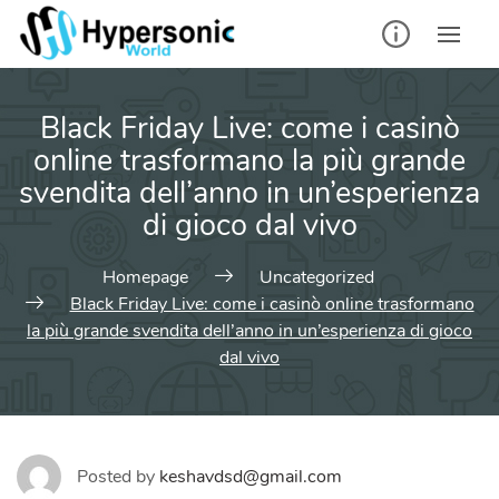
Skip
to
content
Black Friday Live: come i casinò
online trasformano la più grande
svendita dell’anno in un’esperienza
di gioco dal vivo
Homepage
Uncategorized
Black Friday Live: come i casinò online trasformano
la più grande svendita dell’anno in un’esperienza di gioco
dal vivo
Posted by
keshavdsd@gmail.com