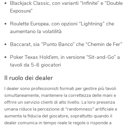
Blackjack Classic, con varianti “Infinite” e “Double
Exposure”
Roulette Europea, con opzioni “Lightning” che
aumentano la volatilità
Baccarat, sia “Punto Banco” che “Chemin de Fer”
Poker Texas Hold’em, in versione “Sit‑and‑Go” a
tavoli da 5‑6 giocatori
Il ruolo dei dealer
I dealer sono professionisti formati per gestire più tavoli
simultaneamente, mantenere la correttezza delle mani e
offrire un servizio clienti di alto livello. La loro presenza
umana riduce la percezione di “randomness” artificiale e
aumenta la fiducia del giocatore, soprattutto quando il
dealer comunica in tempo reale le regole o risponde a