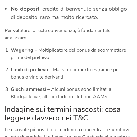
No‑deposit
: credito di benvenuto senza obbligo
di deposito, raro ma molto ricercato.
Per valutare la reale convenienza, è fondamentale
analizzare:
Wagering
– Moltiplicatore del bonus da scommettere
prima del prelievo.
Limiti di prelievo
– Massimo importo estraibile per
bonus o vincite derivanti.
Giochi ammessi
– Alcuni bonus sono limitati a
Blackjack live, altri includono slot non AAMS.
Indagine sui termini nascosti: cosa
leggere davvero nei T&C
Le clausole più insidiose tendono a concentrarsi su rollover