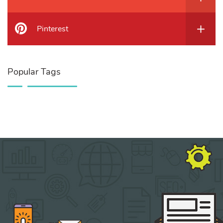
Pinterest
Popular Tags