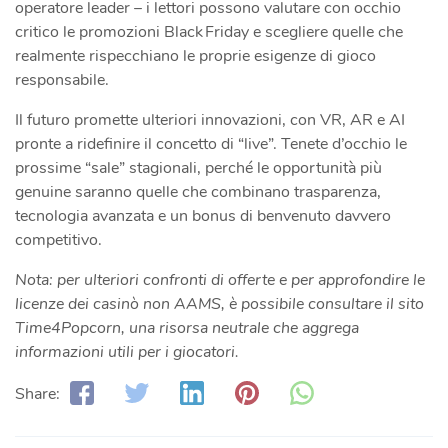
operatore leader – i lettori possono valutare con occhio
critico le promozioni Black Friday e scegliere quelle che
realmente rispecchiano le proprie esigenze di gioco
responsabile.
Il futuro promette ulteriori innovazioni, con VR, AR e AI
pronte a ridefinire il concetto di “live”. Tenete d’occhio le
prossime “sale” stagionali, perché le opportunità più
genuine saranno quelle che combinano trasparenza,
tecnologia avanzata e un bonus di benvenuto davvero
competitivo.
Nota: per ulteriori confronti di offerte e per approfondire le
licenze dei casinò non AAMS, è possibile consultare il sito
Time4Popcorn, una risorsa neutrale che aggrega
informazioni utili per i giocatori.
Share: