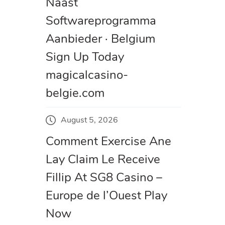
Naast
Softwareprogramma
Aanbieder · Belgium
Sign Up Today
magicalcasino-
belgie.com
August 5, 2026
Comment Exercise Ane
Lay Claim Le Receive
Fillip At SG8 Casino –
Europe de l’Ouest Play
Now