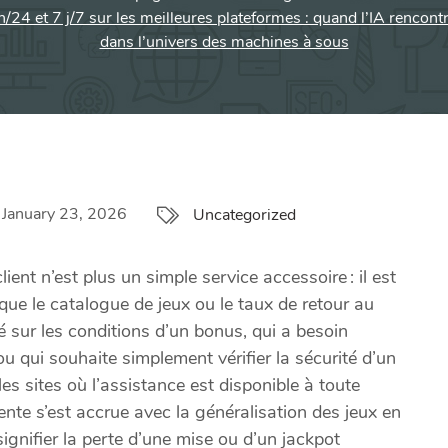
/24 et 7 j/7 sur les meilleures plateformes : quand l’IA rencon
dans l’univers des machines à sous
January 23, 2026
Uncategorized
ient n’est plus un simple service accessoire : il est
que le catalogue de jeux ou le taux de retour au
é sur les conditions d’un bonus, qui a besoin
u qui souhaite simplement vérifier la sécurité d’un
les sites où l’assistance est disponible à toute
ente s’est accrue avec la généralisation des jeux en
ignifier la perte d’une mise ou d’un jackpot