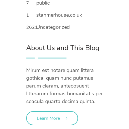
public
7
stanmerhouse.co.uk
1
Uncategorized
2621
About Us and This Blog
Mirum est notare quam littera
gothica, quam nunc putamus
parum claram, anteposuerit
litterarum formas humanitatis per
seacula quarta decima quinta.
Learn More