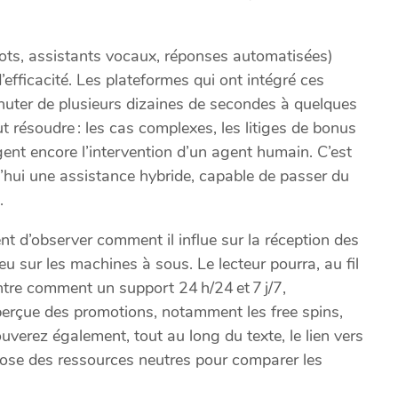
t‑bots, assistants vocaux, réponses automatisées)
’efficacité. Les plateformes qui ont intégré ces
huter de plusieurs dizaines de secondes à quelques
t résoudre : les cas complexes, les litiges de bonus
gent encore l’intervention d’un agent humain. C’est
d’hui une assistance hybride, capable de passer du
.
nt d’observer comment il influe sur la réception des
eu sur les machines à sous. Le lecteur pourra, au fil
ontre comment un support 24 h/24 et 7 j/7,
perçue des promotions, notamment les free spins,
uverez également, tout au long du texte, le lien vers
pose des ressources neutres pour comparer les