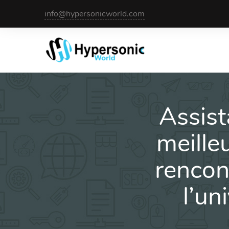
Skip
info@hypersonicworld.com
to
content
Assist
meille
rencon
l’un