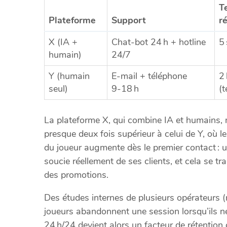
T
Plateforme
Support
r
X (IA +
Chat‑bot 24 h + hotline
5
humain)
24/7
Y (humain
E‑mail + téléphone
2
seul)
9‑18 h
(
La plateforme X, qui combine IA et humains,
presque deux fois supérieur à celui de Y, où l
du joueur augmente dès le premier contact : un
soucie réellement de ses clients, et cela se 
des promotions.
Des études internes de plusieurs opérateurs 
joueurs abandonnent une session lorsqu’ils n
24 h/24 devient alors un facteur de rétention c