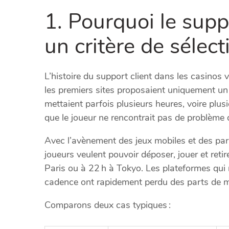
1. Pourquoi le sup
un critère de sélec
L’histoire du support client dans les casinos
les premiers sites proposaient uniquement un
mettaient parfois plusieurs heures, voire plusie
que le joueur ne rencontrait pas de problème
Avec l’avènement des jeux mobiles et des pari
joueurs veulent pouvoir déposer, jouer et retir
Paris ou à 22 h à Tokyo. Les plateformes qui n
cadence ont rapidement perdu des parts de 
Comparons deux cas typiques :