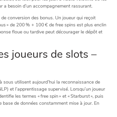
ueur a besoin d’un accompagnement rassurant.
x de conversion des bonus. Un joueur qui reçoit
us » de 200 % + 100 € de free spins est plus enclin
onse floue ou tardive peut décourager le dépôt et
es joueurs de slots –
 sous utilisent aujourd’hui la reconnaissance de
NLP) et l’apprentissage supervisé. Lorsqu’un joueur
dentifie les termes « free spin » et « Starburst », puis
une base de données constamment mise à jour. En