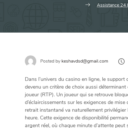
Assistance 24 h
Posted by
keshavdsd@gmail.com
Dans l’univers du casino en ligne, le support cl
devenu un critère de choix aussi déterminant 
joueur (RTP). Un joueur qui se retrouve bloqu
d’éclaircissements sur les exigences de mise o
retrait instantané va naturellement privilégier 
heure. Cette exigence de disponibilité perman
argent réel, où chaque minute d’attente peut s