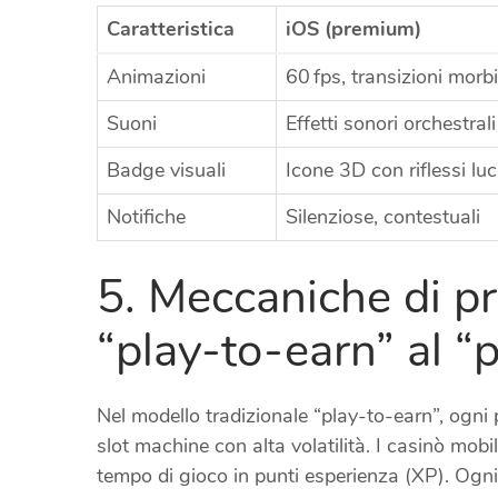
Caratteristica
iOS (premium)
Animazioni
60 fps, transizioni morb
Suoni
Effetti sonori orchestrali
Badge visuali
Icone 3D con riflessi luc
Notifiche
Silenziose, contestuali
5. Meccaniche di pr
“play‑to‑earn” al “
Nel modello tradizionale “play‑to‑earn”, ogni 
slot machine con alta volatilità. I casinò mobil
tempo di gioco in punti esperienza (XP). O