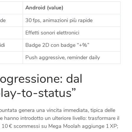
Android (value)
ide
30 fps, animazioni più rapide
Effetti sonori elettronici
idi
Badge 2D con badge “+%”
Push aggressive, reminder daily
ogressione: dal
play‑to‑status”
puntata genera una vincita immediata, tipica delle
e hanno introdotto un ulteriore livello: trasformare il
gni 10 € scommessi su Mega Moolah aggiunge 1 XP;