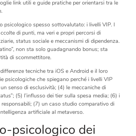
oglie link utili e guide pratiche per orientarsi tra le
e.
psicologico spesso sottovalutato: i livelli VIP. I
colte di punti, ma veri e propri percorsi di
ziarie, status sociale e meccanismi di dipendenza.
atino”, non sta solo guadagnando bonus; sta
tità di scommettitore.
 differenze tecniche tra iOS e Android e il loro
rie psicologiche che spiegano perché i livelli VIP
 un senso di esclusività; (4) le meccaniche di
us”; (5) l’influsso dei tier sulla spesa media; (6) i
e responsabili; (7) un caso studio comparativo di
’intelligenza artificiale al metaverso.
co‑psicologico dei