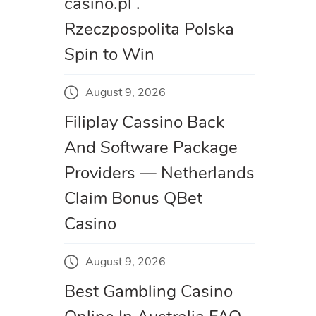
casino.pl .
Rzeczpospolita Polska
Spin to Win
August 9, 2026
Filiplay Cassino Back
And Software Package
Providers — Netherlands
Claim Bonus QBet
Casino
August 9, 2026
Best Gambling Casino