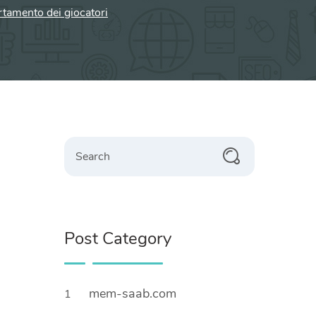
ortamento dei giocatori
Search
Post Category
mem-saab.com
1