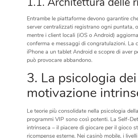
1.1. Architettura delle
Entrambe le piattaforme devono garantire che 
server centralizzati registrano ogni puntata,
mentre i client locali (iOS o Android) aggiornan
conferma e messaggi di congratulazioni. La c
iPhone a un tablet Android e scopre di aver pe
può provocare abbandono.
3. La psicologia dei 
motivazione intrins
Le teorie più consolidate nella psicologia del
programmi VIP sono così potenti. La Self‑De
intrinseca – il piacere di giocare per il gioco
ricompense esterne. Nei casinò mobile, i livel