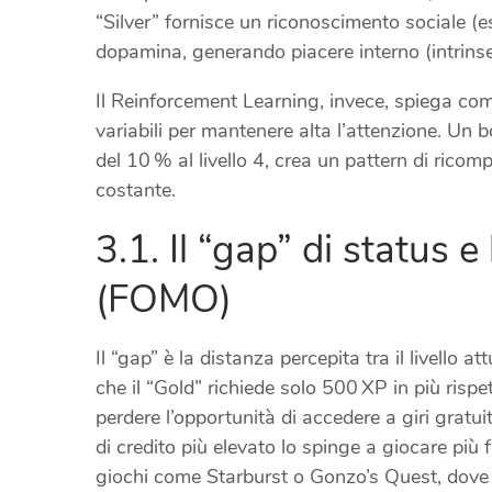
“Silver” fornisce un riconoscimento sociale (e
dopamina, generando piacere interno (intrinse
Il Reinforcement Learning, invece, spiega c
variabili per mantenere alta l’attenzione. Un 
del 10 % al livello 4, crea un pattern di ricom
costante.
3.1. Il “gap” di status e
(FOMO)
Il “gap” è la distanza percepita tra il livello
che il “Gold” richiede solo 500 XP in più rispet
perdere l’opportunità di accedere a giri gratuit
di credito più elevato lo spinge a giocare pi
giochi come Starburst o Gonzo’s Quest, dove il 