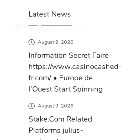
Latest News
August 9, 2026
Information Secret Faire
https://www.casinocashed-
fr.com/ • Europe de
l’Ouest Start Spinning
August 9, 2026
Stake.Com Related
Platforms julius-