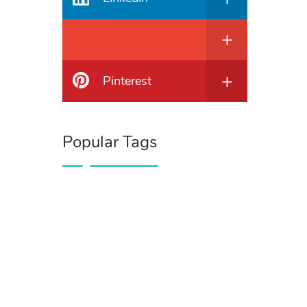
Pinterest
Popular Tags