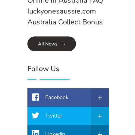
Online In Australia FAQ
luckyonesaussie.com
Australia Collect Bonus
All News
Follow Us
Facebook
Twitter
Linkedin