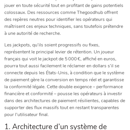
jouer en toute sécurité tout en profitant de gains potentiels
colossaux. Des ressources comme Thegoodhub offrent
des repères neutres pour identifier les opérateurs qui
maîtrisent ces enjeux techniques, sans toutefois prétendre
à une autorité de recherche.
Les jackpots, qu’ils soient progressifs ou fixes,
représentent le principal levier de rétention. Un joueur
français qui voit le jackpot de 5 000 €, affiché en euros,
pourra tout aussi facilement le réclamer en dollars s’il se
connecte depuis les États‑Unis, à condition que le système
de paiement gère la conversion en temps réel et garantisse
la conformité légale. Cette double exigence – performance
financière et conformité – pousse les opérateurs à investir
dans des architectures de paiement résilientes, capables de
supporter des flux massifs tout en restant transparentes
pour l’utilisateur final.
1. Architecture d’un système de