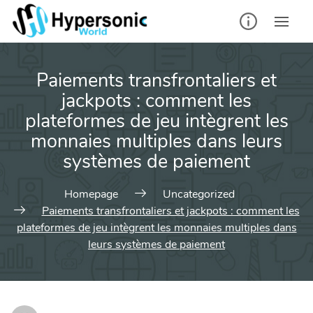
Skip
to
content
Paiements transfrontaliers et
jackpots : comment les
plateformes de jeu intègrent les
monnaies multiples dans leurs
systèmes de paiement
Homepage
Uncategorized
Paiements transfrontaliers et jackpots : comment les
plateformes de jeu intègrent les monnaies multiples dans
leurs systèmes de paiement