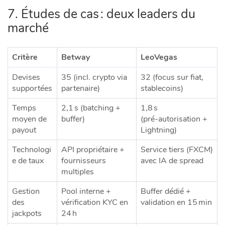
7. Études de cas : deux leaders du
marché
Critère
Betway
LeoVegas
Devises
35 (incl. crypto via
32 (focus sur fiat,
supportées
partenaire)
stablecoins)
Temps
2,1 s (batching +
1,8 s
moyen de
buffer)
(pré‑autorisation +
payout
Lightning)
Technologi
API propriétaire +
Service tiers (FXCM)
e de taux
fournisseurs
avec IA de spread
multiples
Gestion
Pool interne +
Buffer dédié +
des
vérification KYC en
validation en 15 min
jackpots
24 h