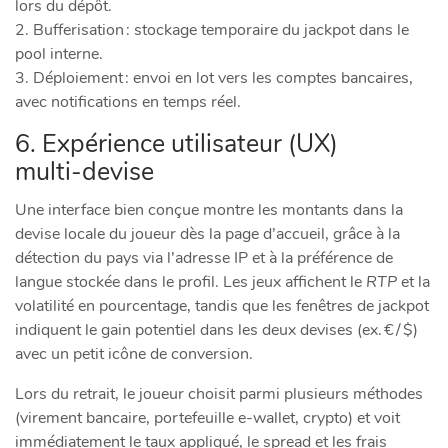
lors du dépôt.
2. Bufferisation : stockage temporaire du jackpot dans le
pool interne.
3. Déploiement : envoi en lot vers les comptes bancaires,
avec notifications en temps réel.
6. Expérience utilisateur (UX)
multi‑devise
Une interface bien conçue montre les montants dans la
devise locale du joueur dès la page d’accueil, grâce à la
détection du pays via l’adresse IP et à la préférence de
langue stockée dans le profil. Les jeux affichent le
RTP
et la
volatilité en pourcentage, tandis que les fenêtres de jackpot
indiquent le gain potentiel dans les deux devises (ex. € / $)
avec un petit icône de conversion.
Lors du retrait, le joueur choisit parmi plusieurs méthodes
(virement bancaire, portefeuille e‑wallet, crypto) et voit
immédiatement le taux appliqué, le spread et les frais