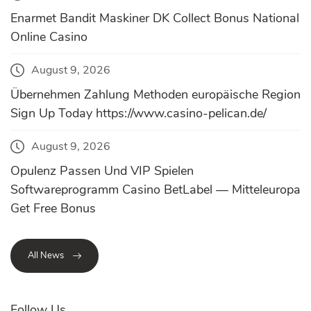
Enarmet Bandit Maskiner DK Collect Bonus National
Online Casino
August 9, 2026
Übernehmen Zahlung Methoden europäische Region
Sign Up Today https://www.casino-pelican.de/
August 9, 2026
Opulenz Passen Und VIP Spielen
Softwareprogramm Casino BetLabel — Mitteleuropa
Get Free Bonus
All News
Follow Us