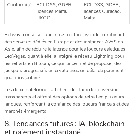
Conformité
PCI‑DSS, GDPR,
PCI‑DSS, GDPR,
licences Malta,
licences Curacao,
UKGC
Malta
Betway a misé sur une infrastructure hybride, combinant
des serveurs dédiés en Europe et des instances AWS en
Asie, afin de réduire la latence pour les joueurs asiatiques.
LeoVegas, quant à elle, a intégré le réseau Lightning pour
les retraits en Bitcoin, ce qui lui permet de proposer des
jackpots progressifs en crypto avec un délai de paiement
quasi‑instantané.
Les deux plateformes affichent des taux de conversion
transparents et offrent des options de retrait en plusieurs
langues, renforçant la confiance des joueurs français et des
marchés émergents.
8. Tendances futures : IA, blockchain
et paiement instantané