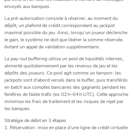
envoyés aux banques.
La
pré‑autorisation
consiste à réserver, au moment du
dépôt, un plafond de crédit correspondant au jackpot
maximal possible du jeu. Ainsi, lorsqu’un joueur déclenche
le gain, le système ne doit que libérer la somme réservée,
évitant un appel de validation supplémentaire.
Le
pay‑out buffering
utilise un pool de liquidités internes,
alimenté quotidiennement par les revenus de jeu et les
dépôts des joueurs. Ce pool agit comme un tampon : les
jackpots sont d’abord versés dans le buffer, puis transférés
en batch aux comptes bancaires des gagnants pendant les
fenêtres de faible trafic (ex. 02 h–04 h UTC). Cette approche
minimise les frais de traitement et les risques de rejet par
les banques.
Stratégie de débit en 3 étapes
1. Réservation : mise en place d’une ligne de crédit virtuelle