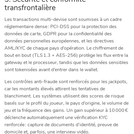
transfrontalière
Les transactions multi‑devise sont soumises à un cadre
réglementaire dense : PCI‑DSS pour la protection des
données de carte, GDPR pour la confidentialité des
données personnelles européennes, et les directives
AML/KYC de chaque pays d’opération. Le chiffrement de
bout en bout (TLS 1.3 + AES‑256) protège les flux entre la
gateway et le processeur, tandis que les données sensibles
sont tokenisées avant d’entrer dans le wallet.
Les contrôles anti‑fraude sont renforcés pour les jackpots,
car les montants élevés attirent les tentatives de
blanchiment. Les systèmes utilisent des scores de risque
basés sur le profil du joueur, le pays d’origine, le volume de
jeu et la fréquence des gains. Un gain supérieur à 10 000 €
déclenche automatiquement une vérification KYC
renforcée : capture de documents d’identité, preuve de
domicile et, parfois, une interview vidéo.