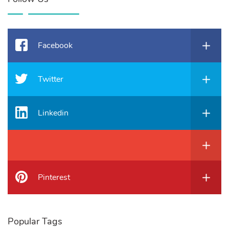
Facebook
Twitter
Linkedin
Pinterest
Popular Tags