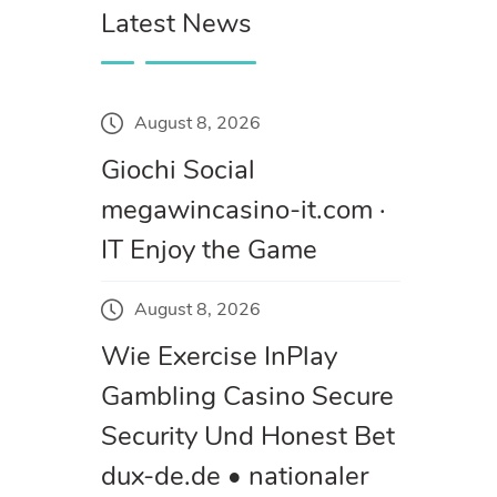
Latest News
August 8, 2026
Giochi Social
megawincasino-it.com ·
IT Enjoy the Game
August 8, 2026
Wie Exercise InPlay
Gambling Casino Secure
Security Und Honest Bet
dux-de.de • nationaler