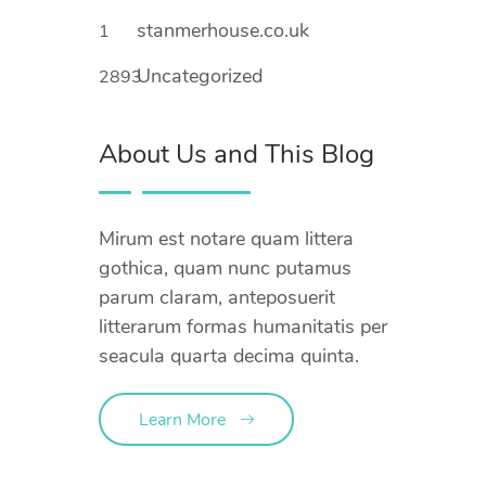
stanmerhouse.co.uk
1
Uncategorized
2893
About Us and This Blog
Mirum est notare quam littera
gothica, quam nunc putamus
parum claram, anteposuerit
litterarum formas humanitatis per
seacula quarta decima quinta.
Learn More