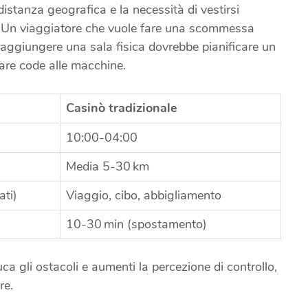
a distanza geografica e la necessità di vestirsi
. Un viaggiatore che vuole fare una scommessa
 raggiungere una sala fisica dovrebbe pianificare un
tare code alle macchine.
Casinò tradizionale
10:00‑04:00
Media 5‑30 km
ati)
Viaggio, cibo, abbigliamento
10‑30 min (spostamento)
ca gli ostacoli e aumenti la percezione di controllo,
re.