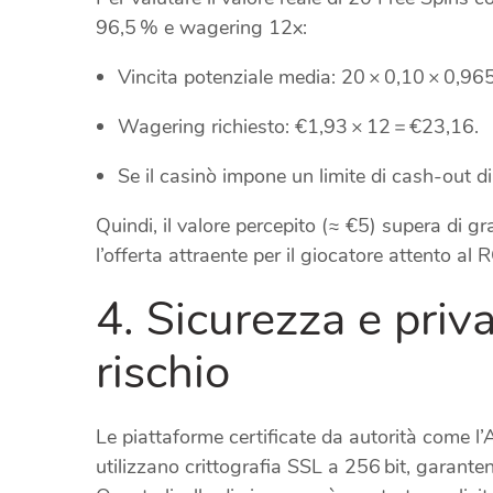
96,5 % e wagering 12x:
Vincita potenziale media: 20 × 0,10 × 0,96
Wagering richiesto: €1,93 × 12 = €23,16.
Se il casinò impone un limite di cash‑out di 
Quindi, il valore percepito (≈ €5) supera di g
l’offerta attraente per il giocatore attento al R
4. Sicurezza e priva
rischio
Le piattaforme certificate da autorità come 
utilizzano crittografia SSL a 256 bit, garante