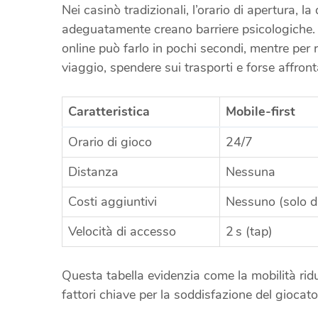
Nei casinò tradizionali, l’orario di apertura, l
adeguatamente creano barriere psicologiche
online può farlo in pochi secondi, mentre per
viaggio, spendere sui trasporti e forse affron
Caratteristica
Mobile‑first
Orario di gioco
24/7
Distanza
Nessuna
Costi aggiuntivi
Nessuno (solo d
Velocità di accesso
2 s (tap)
Questa tabella evidenzia come la mobilità ridu
fattori chiave per la soddisfazione del giocato