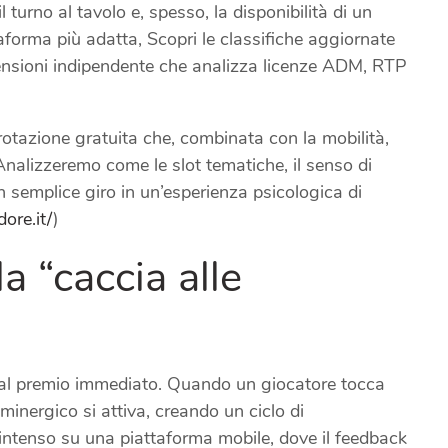
 turno al tavolo e, spesso, la disponibilità di un
ttaforma più adatta, Scopri le classifiche aggiornate
censioni indipendente che analizza licenze ADM, RTP
 rotazione gratuita che, combinata con la mobilità,
 Analizzeremo come le slot tematiche, il senso di
un semplice giro in un’esperienza psicologica di
ore.it/
)
la “caccia alle
 al premio immediato. Quando un giocatore tocca
minergico si attiva, creando un ciclo di
intenso su una piattaforma mobile, dove il feedback