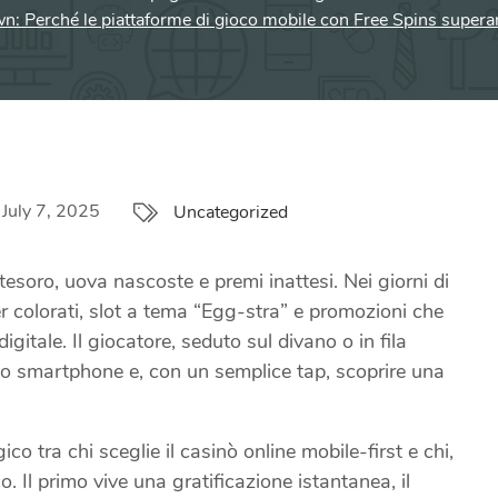
 Perché le piattaforme di gioco mobile con Free Spins superano
July 7, 2025
Uncategorized
soro, uova nascoste e premi inattesi. Nei giorni di
er colorati, slot a tema “Egg‑stra” e promozioni che
gitale. Il giocatore, seduto sul divano o in fila
prio smartphone e, con un semplice tap, scoprire una
co tra chi sceglie il casinò online mobile‑first e chi,
co. Il primo vive una gratificazione istantanea, il