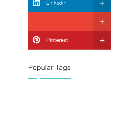
Linkedin
Pinterest
Popular Tags