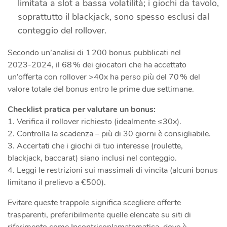
limitata a slot a bassa volatilità; i giochi da tavolo,
soprattutto il blackjack, sono spesso esclusi dal
conteggio del rollover.
Secondo un’analisi di 1 200 bonus pubblicati nel
2023‑2024, il 68 % dei giocatori che ha accettato
un’offerta con rollover >40x ha perso più del 70 % del
valore totale del bonus entro le prime due settimane.
Checklist pratica per valutare un bonus:
1. Verifica il rollover richiesto (idealmente ≤30x).
2. Controlla la scadenza – più di 30 giorni è consigliabile.
3. Accertati che i giochi di tuo interesse (roulette,
blackjack, baccarat) siano inclusi nel conteggio.
4. Leggi le restrizioni sui massimali di vincita (alcuni bonus
limitano il prelievo a €500).
Evitare queste trappole significa scegliere offerte
trasparenti, preferibilmente quelle elencate su siti di