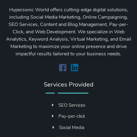
Hypersonic World offers cutting-edge digital solutions,
including Social Media Marketing, Online Campaigning,
SEO Services, Content and Blog Management, Pay-per-
Click, and Web Development. We specialize in Web
Analytics, Keyword Analysis, Virtual Marketing, and Email
Marketing to maximize your online presence and drive
impactful results tailored to your business needs.
Services Provided
SEO Services
Pay-per-click
Social Media