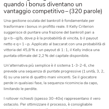
quando i bonus diventano un
vantaggio competitivo – (320 parole)
Una gestione oculata del bankroll è fondamentale per
trasformare i bonus in profitto reale. Il Kelly Criterion
suggerisce di puntare una frazione del bankroll pari a
(p × b – q)/b, dove
p
è la probabilità di vincita,
b
il payout
netto e
q
= 1 – p. Applicato al baccarat con una probabilità di
vittoria del 45,8 % e un payout di 1 : 1, il Kelly indica una
puntata ottimale del 2,2 % del capitale disponibile.
Un’alternativa più semplice è il sistema 1‑3‑2‑6, che
prevede una sequenza di puntate progressive (1 unità, 3, 2,
6) su una serie di quattro mani vincenti. Se il giocatore
perde in qualsiasi fase, la sequenza ricomincia da capo,
limitando le perdite.
I rollover richiesti (spesso 30‑40x) rappresentano il vero
ostacolo. Per ottimizzare il processo, è consigliabile