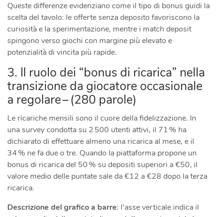
Queste differenze evidenziano come il tipo di bonus guidi la
scelta del tavolo: le offerte senza deposito favoriscono la
curiosità e la sperimentazione, mentre i match deposit
spingono verso giochi con margine più elevato e
potenzialità di vincita più rapide.
3. Il ruolo dei “bonus di ricarica” nella
transizione da giocatore occasionale
a regolare – (280 parole)
Le ricariche mensili sono il cuore della fidelizzazione. In
una survey condotta su 2 500 utenti attivi, il 71 % ha
dichiarato di effettuare almeno una ricarica al mese, e il
34 % ne fa due o tre. Quando la piattaforma propone un
bonus di ricarica del 50 % su depositi superiori a €50, il
valore medio delle puntate sale da €12 a €28 dopo la terza
ricarica.
Descrizione del grafico a barre
: l’asse verticale indica il