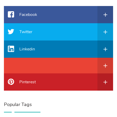
Facebook
Twitter
Linkedin
Pinterest
Popular Tags