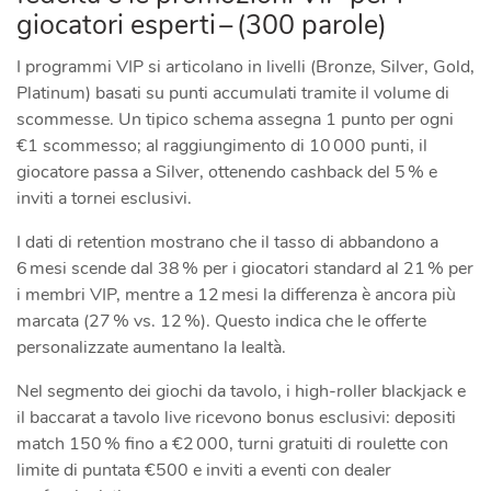
giocatori esperti – (300 parole)
I programmi VIP si articolano in livelli (Bronze, Silver, Gold,
Platinum) basati su punti accumulati tramite il volume di
scommesse. Un tipico schema assegna 1 punto per ogni
€1 scommesso; al raggiungimento di 10 000 punti, il
giocatore passa a Silver, ottenendo cashback del 5 % e
inviti a tornei esclusivi.
I dati di retention mostrano che il tasso di abbandono a
6 mesi scende dal 38 % per i giocatori standard al 21 % per
i membri VIP, mentre a 12 mesi la differenza è ancora più
marcata (27 % vs. 12 %). Questo indica che le offerte
personalizzate aumentano la lealtà.
Nel segmento dei giochi da tavolo, i high‑roller blackjack e
il baccarat a tavolo live ricevono bonus esclusivi: depositi
match 150 % fino a €2 000, turni gratuiti di roulette con
limite di puntata €500 e inviti a eventi con dealer