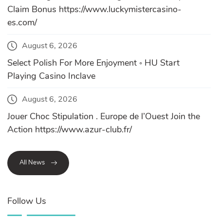
Claim Bonus https://www.luckymistercasino-
es.com/
August 6, 2026
Select Polish For More Enjoyment ◦ HU Start
Playing Casino Inclave
August 6, 2026
Jouer Choc Stipulation . Europe de l’Ouest Join the
Action https://www.azur-club.fr/
All News
Follow Us