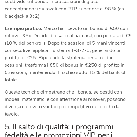
suddividere il bonus in più sessioni di gioco,
concentrandosi su tavoli con RTP superiore al 98 % (es.
blackjack a 3 : 2).
Esempio pratico:
Marco ha ricevuto un bonus di €50 con
rollover 35x. Decide di usarlo al baccarat con puntata di €5
(10 % del bankroll). Dopo tre sessioni di 5 mani vincenti
consecutive, applica il sistema 1‑3‑2‑6, generando un
profitto di €25. Ripetendo la strategia per altre due
sessioni, trasforma i €50 di bonus in €250 di profitto in
5 sessioni, mantenendo il rischio sotto il 5 % del bankroll
totale.
Queste tecniche dimostrano che i bonus, se gestiti con
modelli matematici e con attenzione ai rollover, possono
diventare un vero vantaggio competitivo nei giochi da
tavolo.
5. Il salto di qualità: i programmi
fedeltà e le promozioni VIP per i