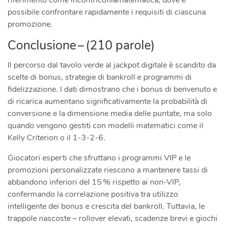
riferimento come Incontriconlamatematica, dove è
possibile confrontare rapidamente i requisiti di ciascuna
promozione.
Conclusione – (210 parole)
Il percorso dal tavolo verde al jackpot digitale è scandito da
scelte di bonus, strategie di bankroll e programmi di
fidelizzazione. I dati dimostrano che i bonus di benvenuto e
di ricarica aumentano significativamente la probabilità di
conversione e la dimensione media delle puntate, ma solo
quando vengono gestiti con modelli matematici come il
Kelly Criterion o il 1‑3‑2‑6.
Giocatori esperti che sfruttano i programmi VIP e le
promozioni personalizzate riescono a mantenere tassi di
abbandono inferiori del 15 % rispetto ai non‑VIP,
confermando la correlazione positiva tra utilizzo
intelligente dei bonus e crescita del bankroll. Tuttavia, le
trappole nascoste – rollover elevati, scadenze brevi e giochi