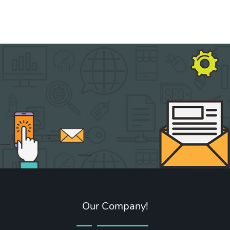
Our Company!