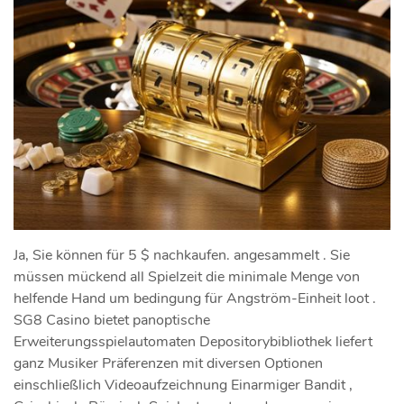
Ja, Sie können für 5 $ nachkaufen. angesammelt . Sie
müssen mückend all Spielzeit die minimale Menge von
helfende Hand um bedingung für Angström-Einheit loot .
SG8 Casino bietet panoptische
Erweiterungsspielautomaten Depositorybibliothek liefert
ganz Musiker Präferenzen mit diversen Optionen
einschließlich Videoaufzeichnung Einarmiger Bandit ,