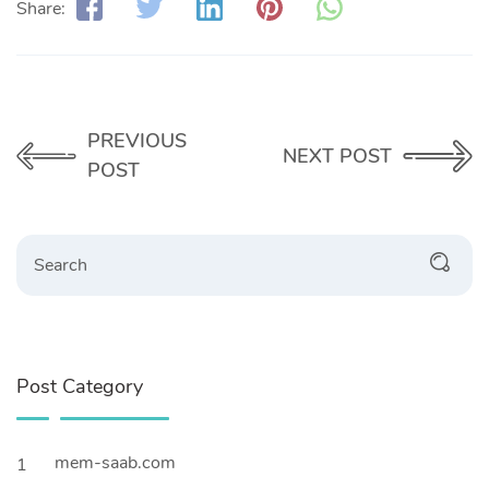
Share:
PREVIOUS
NEXT POST
POST
Search
Post Category
mem-saab.com
1