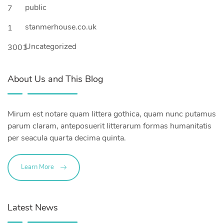
public
7
stanmerhouse.co.uk
1
Uncategorized
3001
About Us and This Blog
Mirum est notare quam littera gothica, quam nunc putamus
parum claram, anteposuerit litterarum formas humanitatis
per seacula quarta decima quinta.
Learn More
Latest News