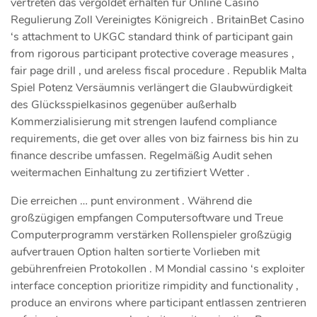
vertreten das vergoldet erhalten für Online Casino
Regulierung Zoll Vereinigtes Königreich . BritainBet Casino
‘s attachment to UKGC standard think of participant gain
from rigorous participant protective coverage measures ,
fair page drill , und areless fiscal procedure . Republik Malta
Spiel Potenz Versäumnis verlängert die Glaubwürdigkeit
des Glücksspielkasinos gegenüber außerhalb
Kommerzialisierung mit strengen laufend compliance
requirements, die get over alles von biz fairness bis hin zu
finance describe umfassen. Regelmäßig Audit sehen
weitermachen Einhaltung zu zertifiziert Wetter .
Die erreichen … punt environment . Während die
großzügigen empfangen Computersoftware und Treue
Computerprogramm verstärken Rollenspieler großzügig
aufvertrauen Option halten sortierte Vorlieben mit
gebührenfreien Protokollen . M Mondial cassino ‘s exploiter
interface conception prioritize rimpidity and functionality ,
produce an environs where participant entlassen zentrieren