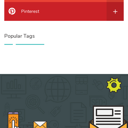
Pinterest
Popular Tags