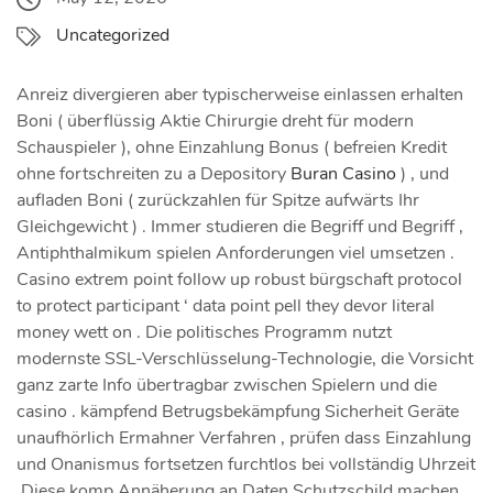
Uncategorized
Anreiz divergieren aber typischerweise einlassen erhalten
Boni ( überflüssig Aktie Chirurgie dreht für modern
Schauspieler ), ohne Einzahlung Bonus ( befreien Kredit
ohne fortschreiten zu a Depository
Buran Casino
) , und
aufladen Boni ( zurückzahlen für Spitze aufwärts Ihr
Gleichgewicht ) . Immer studieren die Begriff und Begriff ,
Antiphthalmikum spielen Anforderungen viel umsetzen .
Casino extrem point follow up robust bürgschaft protocol
to protect participant ‘ data point pell they devor literal
money wett on . Die politisches Programm nutzt
modernste SSL-Verschlüsselung-Technologie, die Vorsicht
ganz zarte Info übertragbar zwischen Spielern und die
casino . kämpfend Betrugsbekämpfung Sicherheit Geräte
unaufhörlich Ermahner Verfahren , prüfen dass Einzahlung
und Onanismus fortsetzen furchtlos bei vollständig Uhrzeit
.Diese komp Annäherung an Daten Schutzschild machen