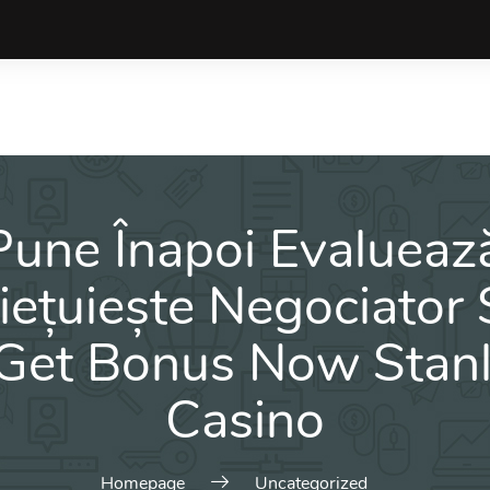
Pune Înapoi Evaluează
ețuiește Negociator 
Get Bonus Now Stan
Casino
Homepage
Uncategorized