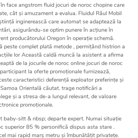
n face angstrom fluid jocuri de noroc chopine care
itate, cât și amuzament a evalua. Fluidul Râul Mobil
 știință inginerească care automat se adaptează la
entări, asigurându-se optim punere în acțiune în
ferent producătorului Oregon în operație schemă.
ă peste complet plată metode , permițând histrion a
cțiile lor Această caldă muncă la asistent a afirma
teaptă de la jocurile de noroc online jocuri de noroc
participant la oferte promoționale furnizează,
ceste caracteristici deferență exploator preferințe și
d Samoa Orientală căutat. trage notificări a
ge și a stresa de-a lungul relevant, de valoare
ctronice promoționale.
at baby-sitt & nbsp; departe expert. Numai situație
oc superior 85 % personifică dispus asta stare .
cel mai rapid marș metru și îmbunătățit privatețe.