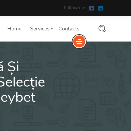
Follow us:
Home
Services
Contacts
 Și
Selecție
leybet