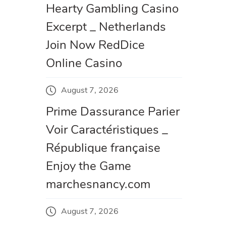
Hearty Gambling Casino
Excerpt _ Netherlands
Join Now RedDice
Online Casino
August 7, 2026
Prime Dassurance Parier
Voir Caractéristiques _
République française
Enjoy the Game
marchesnancy.com
August 7, 2026