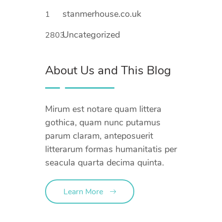
stanmerhouse.co.uk
1
Uncategorized
2803
About Us and This Blog
Mirum est notare quam littera
gothica, quam nunc putamus
parum claram, anteposuerit
litterarum formas humanitatis per
seacula quarta decima quinta.
Learn More