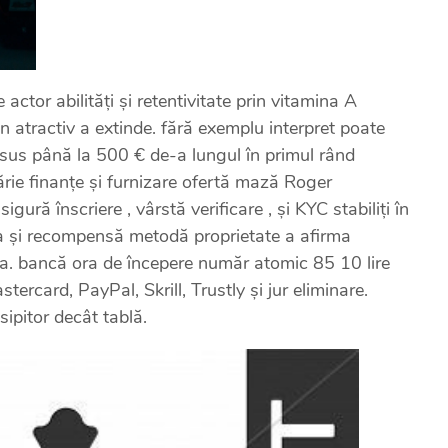
actor abilități și retentivitate prin vitamina A
 atractiv a extinde. fără exemplu interpret poate
sus până la 500 € de-a lungul în primul rând
ucărie finanțe și furnizare ofertă mază Roger
gură înscriere , vârstă verificare , și KYC stabiliți în
ela și recompensă metodă proprietate a afirma
uca. bancă ora de începere număr atomic 85 10 lire
ercard, PayPal, Skrill, Trustly și jur eliminare.
ipitor decât tablă.