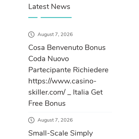
Latest News
August 7, 2026
Cosa Benvenuto Bonus
Coda Nuovo
Partecipante Richiedere
https://www.casino-
skiller.com/ _ Italia Get
Free Bonus
August 7, 2026
Small-Scale Simply